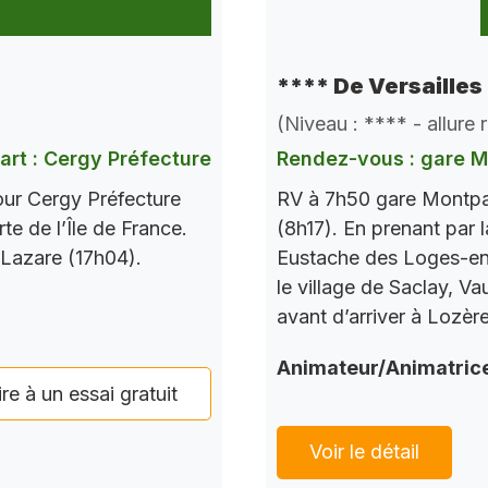
**** De Versailles
(Niveau : **** - allure
art : Cergy Préfecture
Rendez-vous : gare 
our Cergy Préfecture
RV à 7h50 gare Montpar
te de l’Île de France.
(8h17). En prenant par l
 Lazare (17h04).
Eustache des Loges-en-
le village de Saclay, V
avant d’arriver à Lozèr
Animateur/Animatric
ire à un essai gratuit
Voir le détail