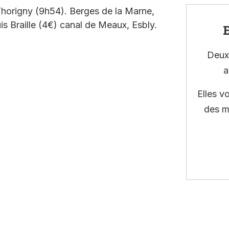
Thorigny (9h54). Berges de la Marne,
s Braille (4€) canal de Meaux, Esbly.
E
Deux 
a
Elles v
des m