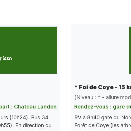
 7 km
* Foi de Coye - 15 
(Niveau : * - allure mo
part : Chateau Landon
Rendez-vous : gare d
urs (10h24). Bus 34
RV à 8h40 gare du Nord
h55). En direction du
Forêt de Coye (les arbr