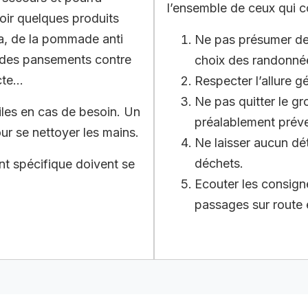
l’ensemble de ceux qui c
oir quelques produits
ca, de la pommade anti
Ne pas présumer de 
, des pansements contre
choix des randonnée
cte…
Respecter l’allure g
Ne pas quitter le g
tiles en cas de besoin. Un
préalablement préve
our se nettoyer les mains.
Ne laisser aucun dét
déchets.
ent spécifique doivent se
Ecouter les consign
passages sur route 