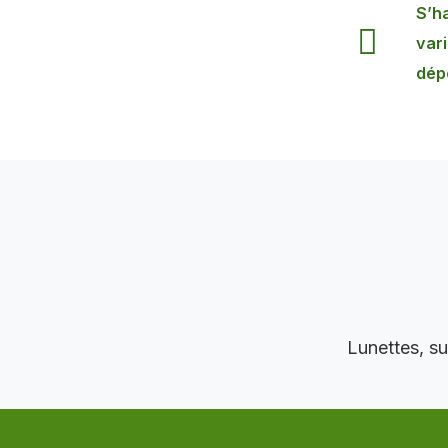
S’ha
var
dép
Lunettes, su