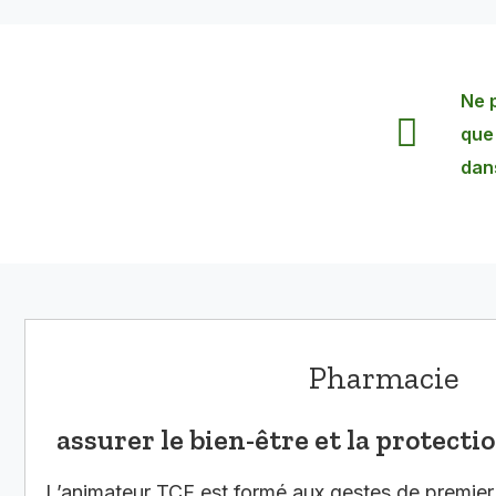
Ne p
que 
dans
Pharmacie
assurer le bien-être et la protect
L’animateur TCF est formé aux gestes de premier