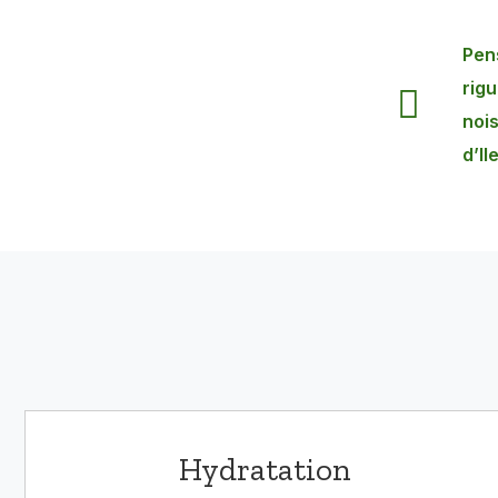
Pens
rig
noi
d’Il
Hydratation