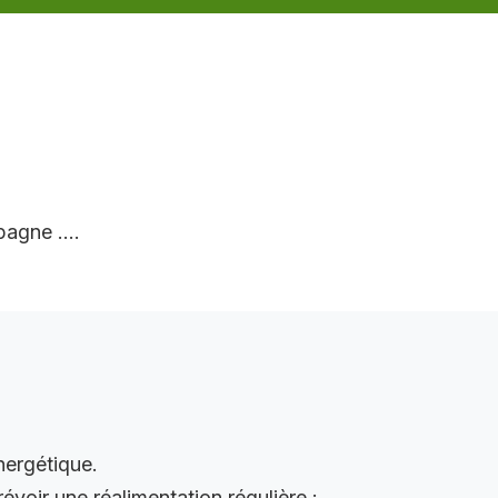
mpagne ….
nergétique.
évoir une réalimentation régulière :