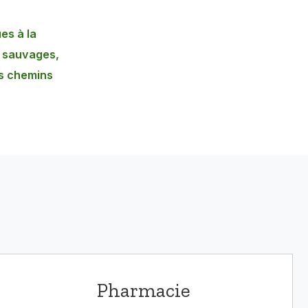
es à la
s sauvages,
s chemins
Pharmacie