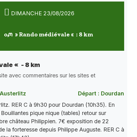
DIMANCHE 23/08/2026
oᘻ » Rando médiévale « : 8 km
ale « - 8 km
ite avec commentaires sur les sites et
)
Austerlitz
Départ : Dourdan
rlitz. RER C à 9h30 pour Dourdan (10h35). En
Bouillantes pique nique (tables) retour sur
bre château Philippien. 7€ exposition de 22
 de la forteresse depuis Philippe Auguste. RER C à