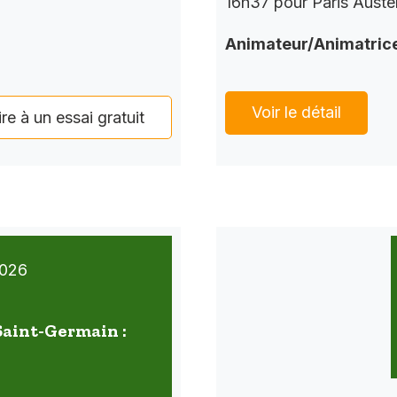
16h37 pour Paris Auster
Animateur/Animatric
Voir le détail
ire à un essai gratuit
026
 Saint-Germain :