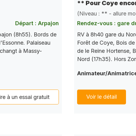
** Pour Coye encor
(Niveau : ** - allure m
Départ : Arpajon
Rendez-vous : gare d
pajon (8h55). Bords de
RV à 8h40 gare du Nord
l’Essonne. Palaiseau
Forêt de Coye, Bois de
 changt à Massy-
de le Reine Hortense, B
Nord (17h35). Hors Zo
Animateur/Animatric
Voir le détail
ire à un essai gratuit