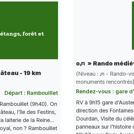
étangs, forêt et
oᘻ » Rando médiév
hâteau - 19 km
(Niveau : ᘻ - Rando-vis
monuments rencontrés
Rendez-vous : gare d’
Départ : Rambouillet
RV à 9h15 gare d’Auste
Rambouillet (9h40). On
direction des Fontaines 
teau, l’île des Festins,
Dourdan, Visite du célè
a laiterie de la Reine…
panneaux sur l’histoire
Royal, non ? Rambouillet