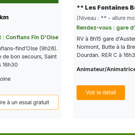
** Les Fontaines B
 km
(Niveau : ** - allure m
Rendez-vous : gare d’
 : Conflans Fin D'Oise
RV à 8h15 gare d’Auste
Normont, Butte à la Bre
flans-find’OIse (9h28).
Dourdan. RER C à 16h37
le de bon secours, Saint
s 16h30
Animateur/Animatric
oine
Voir le détail
ire à un essai gratuit