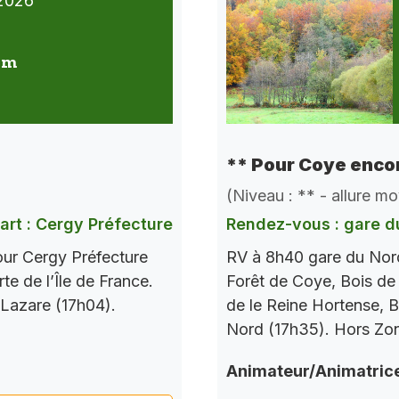
2026
 km
** Pour Coye encor
(Niveau : ** - allure m
art : Cergy Préfecture
Rendez-vous : gare d
our Cergy Préfecture
RV à 8h40 gare du Nord
te de l’Île de France.
Forêt de Coye, Bois de
 Lazare (17h04).
de le Reine Hortense, B
Nord (17h35). Hors Zo
Animateur/Animatric