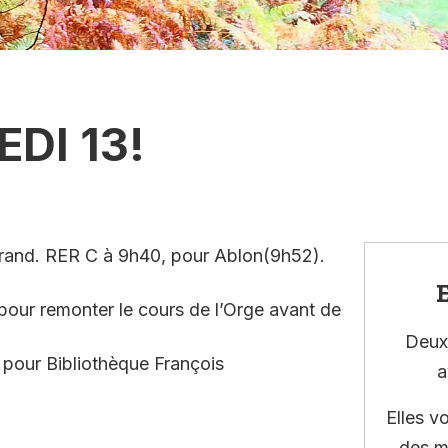
DI 13!
errand. RER C à 9h40, pour Ablon(9h52).
E
pour remonter le cours de l’Orge avant de
Deux 
 pour Bibliothèque François
a
Elles v
des m