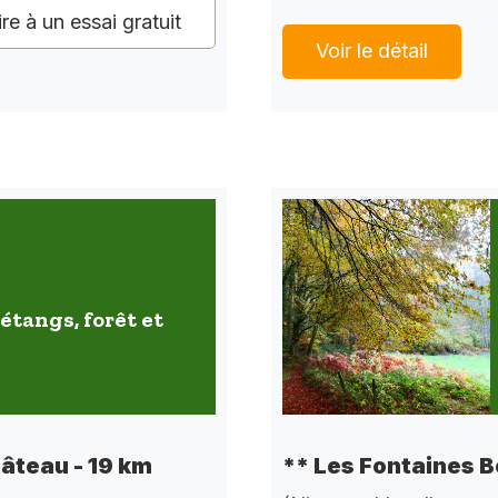
ire à un essai gratuit
Voir le détail
étangs, forêt et
** Les Fontaines B
hâteau - 19 km