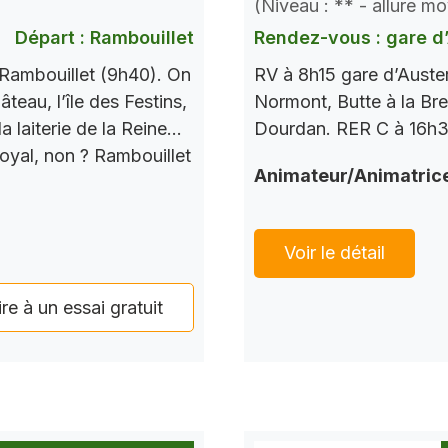
(Niveau : ** - allure m
Rendez-vous : gare d’
Départ : Rambouillet
RV à 8h15 gare d’Auste
Rambouillet (9h40). On
Normont, Butte à la Bre
teau, l’île des Festins,
Dourdan. RER C à 16h37
a laiterie de la Reine…
Royal, non ? Rambouillet
Animateur/Animatric
Voir le détail
ire à un essai gratuit