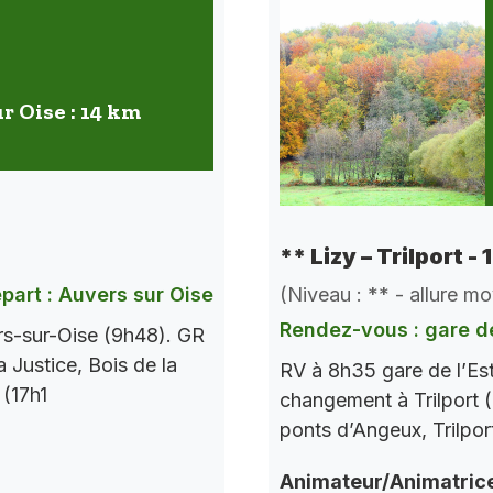
r Oise : 14 km
** Lizy – Trilport -
(Niveau : ** - allure m
part : Auvers sur Oise
Rendez-vous : gare de
rs-sur-Oise (9h48). GR
a Justice, Bois de la
RV à 8h35 gare de l’Es
 (17h1
changement à Trilport (
ponts d’Angeux, Trilpor
Animateur/Animatric