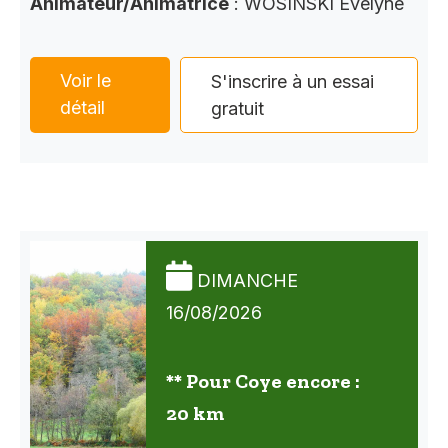
Animateur/Animatrice
: WOSINSKI Evelyne
Voir le
S'inscrire à un essai
détail
gratuit
DIMANCHE
16/08/2026
** Pour Coye encore :
20 km