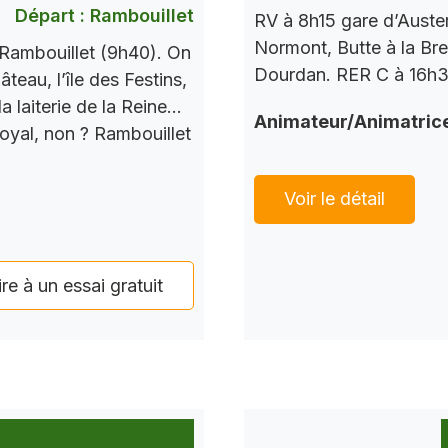
Départ : Rambouillet
RV à 8h15 gare d’Auste
Normont, Butte à la Bre
Rambouillet (9h40). On
Dourdan. RER C à 16h37
teau, l’île des Festins,
a laiterie de la Reine…
Animateur/Animatric
Royal, non ? Rambouillet
Voir le détail
ire à un essai gratuit