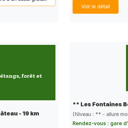
Voir le détail
étangs, forêt et
** Les Fontaines B
hâteau - 19 km
(Niveau : ** - allure m
Rendez-vous : gare d’