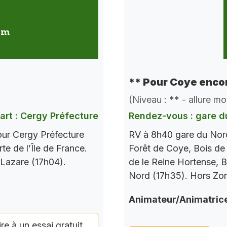
 km
** Pour Coye encor
(Niveau : ** - allure m
art : Cergy Préfecture
Rendez-vous : gare d
our Cergy Préfecture
RV à 8h40 gare du Nord
te de l’Île de France.
Forêt de Coye, Bois de
 Lazare (17h04).
de le Reine Hortense, B
Nord (17h35). Hors Zo
Animateur/Animatric
ire à un essai gratuit