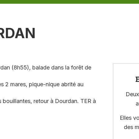
URDAN
dan (8h55), balade dans la forêt de
E
s 2 mares, pique-nique abrité au
Deux 
s bouillantes, retour à Dourdan. TER à
a
Elles v
des m