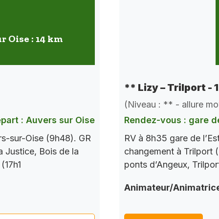
r Oise : 14 km
** Lizy – Trilport -
(Niveau : ** - allure m
part : Auvers sur Oise
Rendez-vous : gare de
rs-sur-Oise (9h48). GR
RV à 8h35 gare de l’Es
a Justice, Bois de la
changement à Trilport (
 (17h1
ponts d’Angeux, Trilpor
Animateur/Animatric