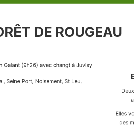
ORÊT DE ROUGEAU
n Galant (9h26) avec changt à Juvisy
E
l, Seine Port, Noisement, St Leu,
Deux 
a
Elles v
des m