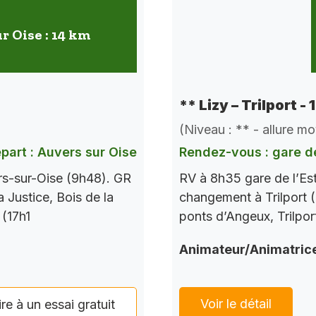
r Oise : 14 km
** Lizy – Trilport -
(Niveau : ** - allure m
part : Auvers sur Oise
Rendez-vous : gare de
rs-sur-Oise (9h48). GR
RV à 8h35 gare de l’Es
a Justice, Bois de la
changement à Trilport (
 (17h1
ponts d’Angeux, Trilpor
Animateur/Animatric
Voir le détail
ire à un essai gratuit