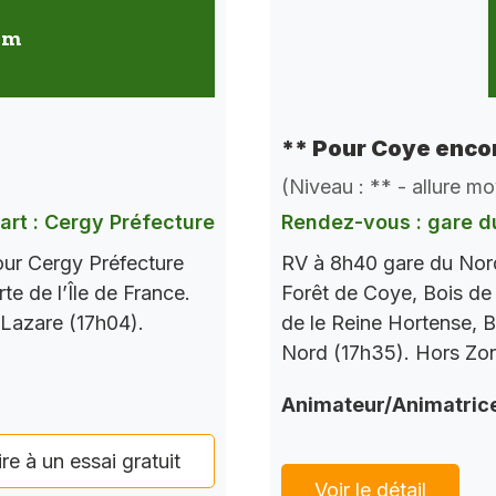
 km
** Pour Coye encor
(Niveau : ** - allure m
art : Cergy Préfecture
Rendez-vous : gare d
our Cergy Préfecture
RV à 8h40 gare du Nord
te de l’Île de France.
Forêt de Coye, Bois de
 Lazare (17h04).
de le Reine Hortense, B
Nord (17h35). Hors Zo
Animateur/Animatric
ire à un essai gratuit
Voir le détail