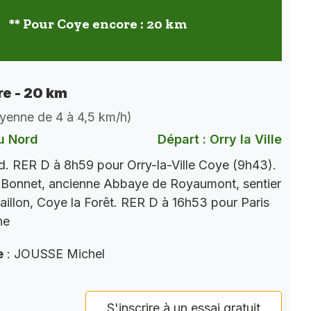
** Pour Coye encore : 20 km
e - 20 km
oyenne de 4 à 4,5 km/h)
u Nord
Départ : Orry la Ville
. RER D à 8h59 pour Orry-la-Ville Coye (9h43).
 Bonnet, ancienne Abbaye de Royaumont, sentier
aillon, Coye la Forêt. RER D à 16h53 pour Paris
ne
e
: JOUSSE Michel
S'inscrire à un essai gratuit