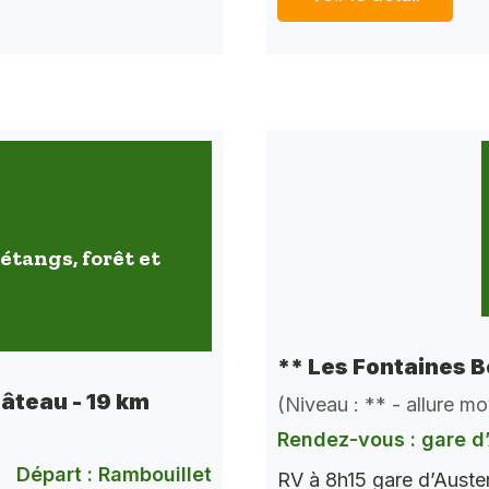
étangs, forêt et
** Les Fontaines B
hâteau - 19 km
(Niveau : ** - allure m
Rendez-vous : gare d’
Départ : Rambouillet
RV à 8h15 gare d’Auste