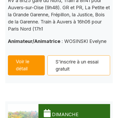
RV à 8h25 gare du Nord, Train à 8h41 pour
Auvers-sur-Oise (9h48). GR et PR, La Petite et
la Grande Garenne, Frépillon, la Justice, Bois
de la Garenne. Train à Auvers à 16h06 pour
Paris Nord (17h1
Animateur/Animatrice
: WOSINSKI Evelyne
Voir le
S'inscrire à un essai
détail
gratuit
DIMANCHE