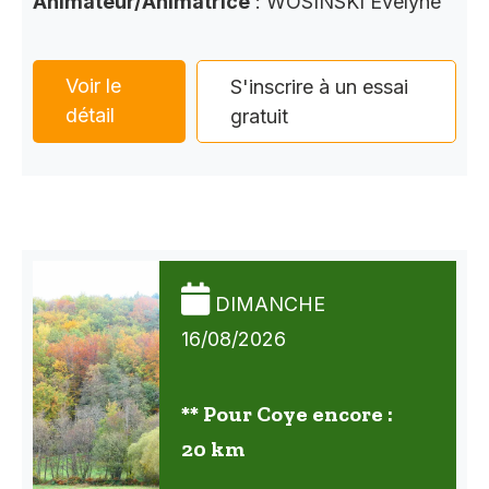
Animateur/Animatrice
: WOSINSKI Evelyne
Voir le
S'inscrire à un essai
détail
gratuit
DIMANCHE
16/08/2026
** Pour Coye encore :
20 km