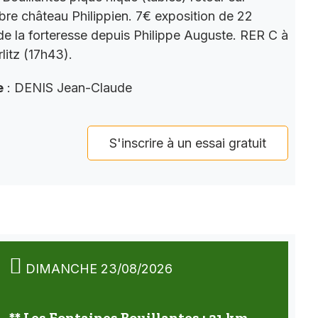
bre château Philippien. 7€ exposition de 22
 de la forteresse depuis Philippe Auguste. RER C à
litz (17h43).
e
: DENIS Jean-Claude
S'inscrire à un essai gratuit
DIMANCHE 23/08/2026
** Les Fontaines Bouillantes : 21 km