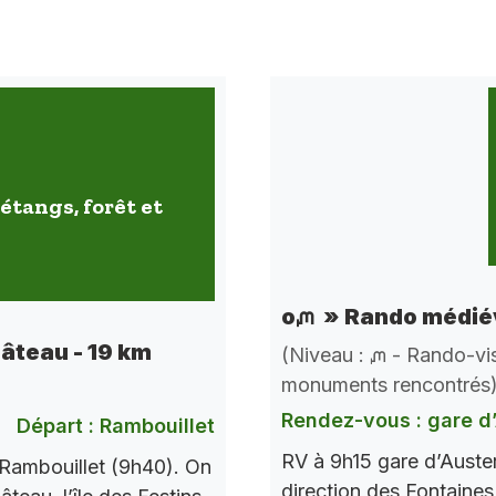
étangs, forêt et
oᘻ » Rando médiév
hâteau - 19 km
(Niveau : ᘻ - Rando-vis
monuments rencontrés
Rendez-vous : gare d’
Départ : Rambouillet
RV à 9h15 gare d’Auste
Rambouillet (9h40). On
direction des Fontaines 