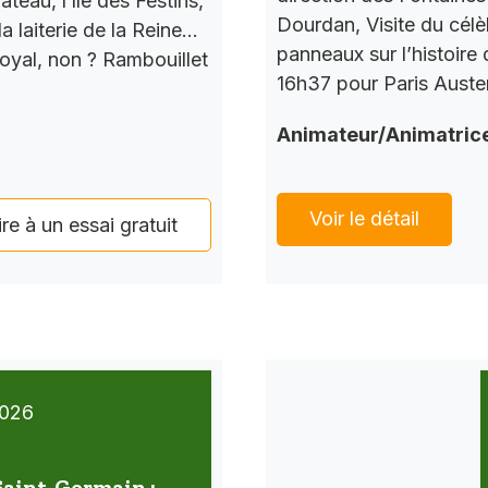
teau, l’île des Festins,
Dourdan, Visite du célè
a laiterie de la Reine…
panneaux sur l’histoire
Royal, non ? Rambouillet
16h37 pour Paris Auster
Animateur/Animatric
Voir le détail
ire à un essai gratuit
026
 Saint-Germain :