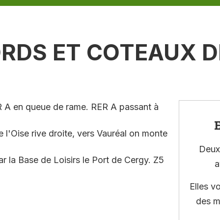
ORDS ET COTEAUX DE
ER A en queue de rame. RER A passant à
E
e l'Oise rive droite, vers Vauréal on monte
Deux 
ar la Base de Loisirs le Port de Cergy. Z5
a
Elles v
des m