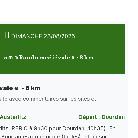
DIMANCHE 23/08/2026
oᘻ » Rando médiévale « : 8 km
ale « - 8 km
ite avec commentaires sur les sites et
)
Austerlitz
Départ : Dourdan
rlitz. RER C à 9h30 pour Dourdan (10h35). En
Bouillantes pique nique (tables) retour sur