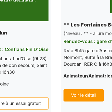
** Les Fontaines B
 km
(Niveau : ** - allure m
Rendez-vous : gare d’
 : Conflans Fin D'Oise
RV à 8h15 gare d’Auste
Normont, Butte à la Bre
flans-find’OIse (9h28).
Dourdan. RER C à 16h37
le de bon secours, Saint
s 16h30
Animateur/Animatric
oine
Voir le détail
ire à un essai gratuit