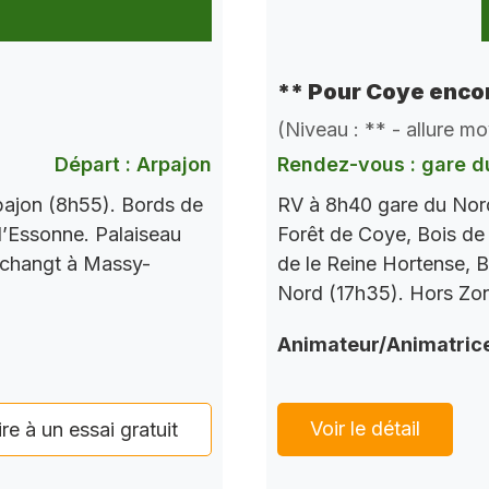
** Pour Coye encor
(Niveau : ** - allure m
Départ : Arpajon
Rendez-vous : gare d
pajon (8h55). Bords de
RV à 8h40 gare du Nord
l’Essonne. Palaiseau
Forêt de Coye, Bois de
 changt à Massy-
de le Reine Hortense, B
Nord (17h35). Hors Zo
Animateur/Animatric
Voir le détail
ire à un essai gratuit