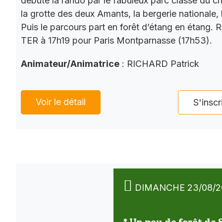
débute la rando par le fabuleux parc classé du châ
la grotte des deux Amants, la bergerie nationale, l
Puis le parcours part en forêt d’étang en étang. 
TER à 17h19 pour Paris Montparnasse (17h53).
Animateur/Animatrice
: RICHARD Patrick
Voir le détail
S'inscr
DIMANCHE 23/08/2
* Un peu de forêt de