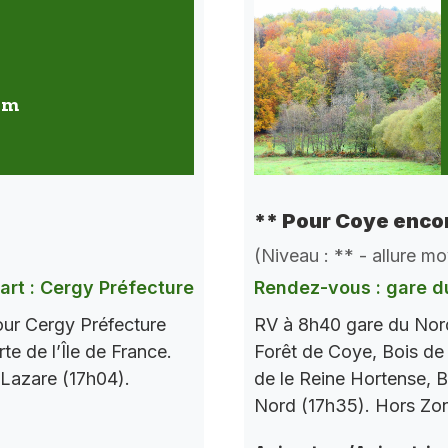
 km
** Pour Coye encor
(Niveau : ** - allure m
art : Cergy Préfecture
Rendez-vous : gare d
our Cergy Préfecture
RV à 8h40 gare du Nord
te de l’Île de France.
Forêt de Coye, Bois de
 Lazare (17h04).
de le Reine Hortense, B
Nord (17h35). Hors Zo