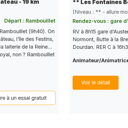
hâteau - 19 km
** Les Fontaines B
(Niveau : ** - allure m
Départ : Rambouillet
Rendez-vous : gare d’
Rambouillet (9h40). On
RV à 8h15 gare d’Auste
teau, l’île des Festins,
Normont, Butte à la Bre
a laiterie de la Reine…
Dourdan. RER C à 16h37
Royal, non ? Rambouillet
Animateur/Animatric
Voir le détail
ire à un essai gratuit