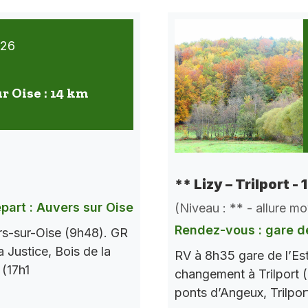
026
r Oise : 14 km
** Lizy – Trilport -
part : Auvers sur Oise
(Niveau : ** - allure m
Rendez-vous : gare de
rs-sur-Oise (9h48). GR
a Justice, Bois de la
RV à 8h35 gare de l’Es
 (17h1
changement à Trilport (
ponts d’Angeux, Trilpor