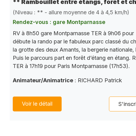
** Rambouillet entre étangs, forêt et c
(Niveau : ** - allure moyenne de 4 à 4,5 km/h)
Rendez-vous : gare Montparnasse
RV à 8h50 gare Montparnasse TER à 9h06 pour 
débute la rando par le fabuleux parc classé du châ
la grotte des deux Amants, la bergerie nationale, l
Puis le parcours part en forêt d’étang en étang. 
TER à 17h19 pour Paris Montparnasse (17h53).
Animateur/Animatrice
: RICHARD Patrick
Voir le détail
S'inscr