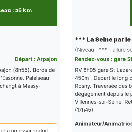
seau : 26 km
*** La Seine par le
(Niveau : *** - allure 
Départ : Arpajon
Rendez-vous : gare S
pajon (8h55). Bords de
RV 8h05 gare St Lazare
l’Essonne. Palaiseau
450m . Départ le long d
 changt à Massy-
Rosny. Traversée des b
dégagement depuis le po
Villennes-sur-Seine. Re
(17h45).
Animateur/Animatric
ire à un essai gratuit