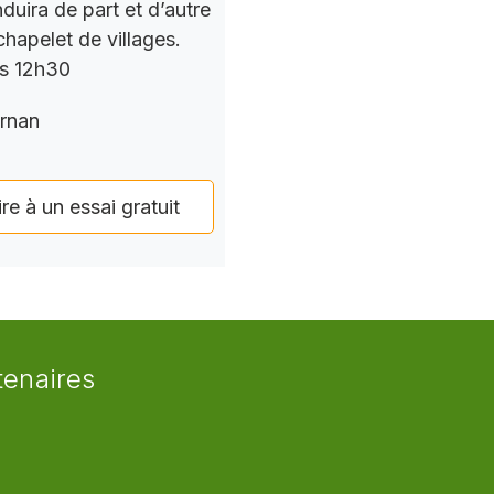
nduira de part et d’autre
chapelet de villages.
rs 12h30
rnan
ire à un essai gratuit
tenaires