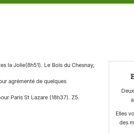
es la Jolie(8h51). Le Bois du Chesnay,
E
etour agrémenté de quelques
Deux 
our Paris St Lazare (18h37). Z5.
a
Elles v
des m