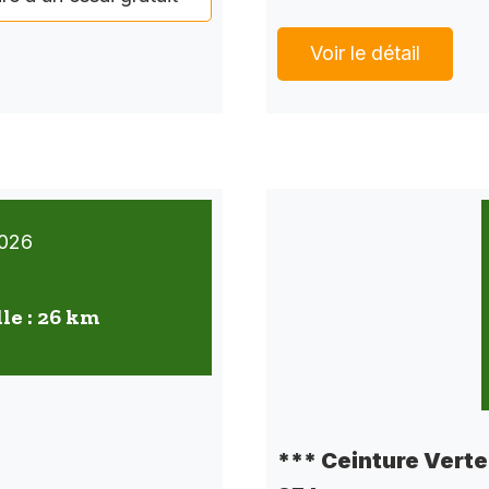
Voir le détail
026
lle : 26 km
*** Ceinture Verte 