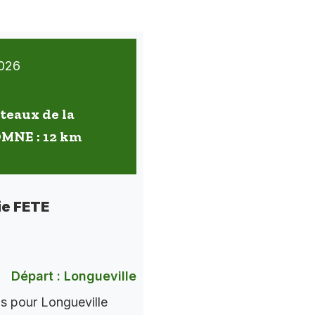
026
oteaux de la
OMNE : 12 km
ie FETE
Départ : Longueville
ns pour Longueville