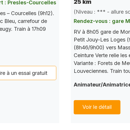
25 km
t : Presles-Courcelles
(Niveau : *** - allure 
es – Courcelles (9h12).
c Bleu, carrefour de
Rendez-vous : gare 
Seugy. Train à 17h09
RV à 8h05 gare de Mont
Petit Jouy-Les Loges (
(8h46/9h00) vers Mass
Ceinture Verte relie le
Variante : Forets de M
Louveciennes. Train tou
ire à un essai gratuit
Animateur/Animatric
Voir le détail