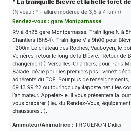
* La tranquille Bièvre et la belle forêt d
(Niveau : * - allure modérée de 3,5 à 4 km/h)
Rendez-vous : gare Montparnasse
RV à 8h25 gare Montparnasse. Train ligne N à 8h
Chantiers (8h54). Train ligne V à 9h00 pour Bièv
+200m Le château des Roches, Vauboyen, le bois 
Verrières, retour le long de la Bièvre.. Retour de
changement à Versailles-Chantiers, pour Paris M
Balade idéale pour les premiers pas : venez décou
adhérents du TCF. Pour plus de renseignements,
69 13 99 22 ou touringclub@laposte.net.) les c
l’animateur. Appelez-le. Il vous présentera la jo
vous préparer (lieu du Rendez-Vous, équipement
chaussures…)..
Animateur/Animatrice
: THOUENON Didier