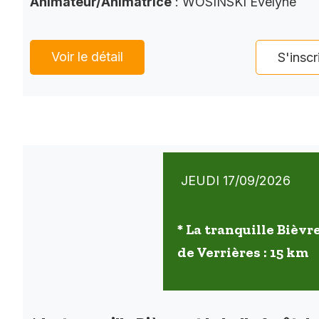
Animateur/Animatrice
: WOSINSKI Evelyne
Voir le détail
S'inscr
JEUDI 17/09/2026
* La tranquille Bièvre
de Verrières : 15 km