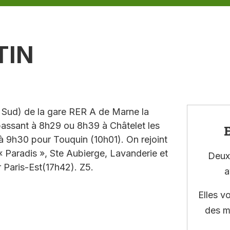
TIN
e Sud) de la gare RER A de Marne la
assant à 8h29 ou 8h39 à Châtelet les
E
à 9h30 pour Touquin (10h01). On rejoint
 « Paradis », Ste Aubierge, Lavanderie et
Deux 
Paris-Est(17h42). Z5.
a
Elles v
des m