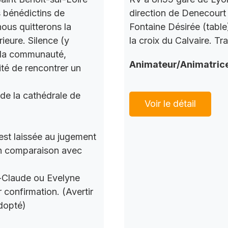
s bénédictins de
direction de Denecourt 
nous quitterons la
Fontaine Désirée (table
ieure. Silence (y
la croix du Calvaire. Tr
c la communauté,
Animateur/Animatric
ité de rencontrer un
 de la cathédrale de
Voir le détail
 est laissée au jugement
 en comparaison avec
n-Claude ou Evelyne
 confirmation. (Avertir
dopté)