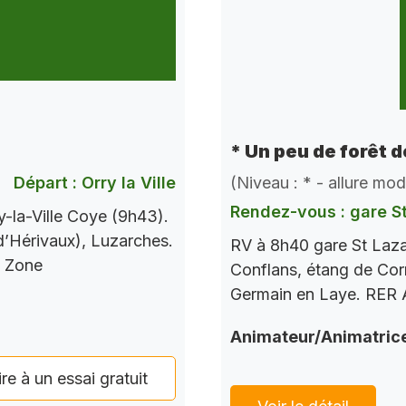
* Un peu de forêt 
Départ : Orry la Ville
(Niveau : * - allure mo
Rendez-vous : gare S
-la-Ville Coye (9h43).
 d’Hérivaux), Luzarches.
RV à 8h40 gare St Laza
s Zone
Conflans, étang de Corr
Germain en Laye. RER A
Animateur/Animatric
ire à un essai gratuit