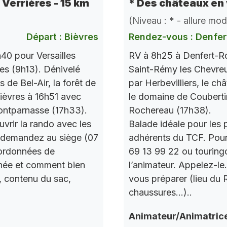
e Verrières - 15 km
* Des châteaux en 
(Niveau : * - allure mo
Départ : Bièvres
Rendez-vous : Denfer
40 pour Versailles
RV à 8h25 à Denfert-Ro
res (9h13). Dénivelé
Saint-Rémy les Chevre
de Bel-Air, la forêt de
par Herbevilliers, le ch
 Bièvres à 16h51 avec
le domaine de Couberti
ontparnasse (17h33).
Rochereau (17h38).
vrir la rando avec les
Balade idéale pour les 
 demandez au siège (07
adhérents du TCF. Pou
oordonnées de
69 13 99 22 ou touring
urnée et comment bien
l’animateur. Appelez-le
, contenu du sac,
vous préparer (lieu du
chaussures…)..
Animateur/Animatric