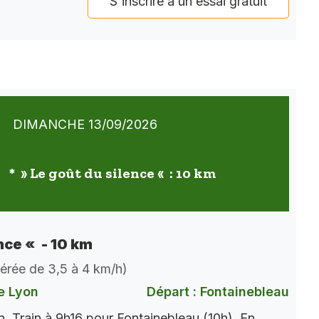
S'inscrire à un essai gratuit
DIMANCHE 13/09/2026
* » Le goût du silence « : 10 km
nce « - 10 km
dérée de 3,5 à 4 km/h)
e Lyon
Départ : Fontainebleau
. Train à 9h16 pour Fontainebleau (10h). En