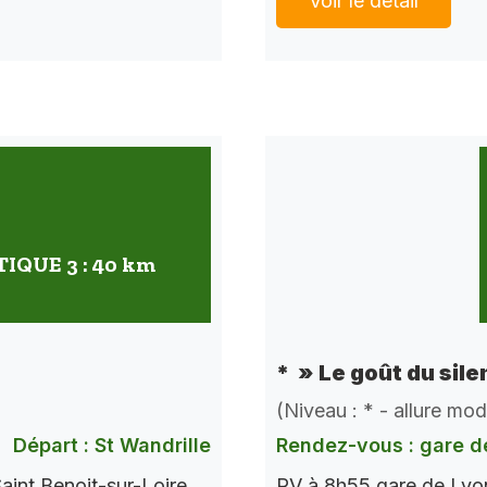
Voir le détail
QUE 3 : 40 km
* » Le goût du sile
(Niveau : * - allure mo
Départ : St Wandrille
Rendez-vous : gare d
aint Benoit-sur-Loire
RV à 8h55 gare de Lyon