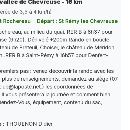
vallée de Chevreuse - 16 km
dérée de 3,5 à 4 km/h)
t Rochereau
Départ : St Rémy les Chevreuse
chereau, au milieu du quai. RER B à 8h37 pour
use (9h20). Dénivelé +200m Rando en boucle
âteau de Breteuil, Choisel, le château de Méridon,
n..RER B à Saint-Rémy à 16h57 pour Denfert-
premiers pas : venez découvrir la rando avec les
r plus de renseignements, demandez au siège (07
club@laposte.net.) les coordonnées de
. Il vous présentera la journée et comment bien
 Rendez-Vous, équipement, contenu du sac,
e
: THOUENON Didier