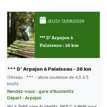
JEUDI 13/08/2026
*** D’ Arpajon à
Palaiseau : 26 km
*** D’ Arpajon à Palaiseau - 26 km
(Niveau : *** - allure soutenue de 4,5 à 5
km/h)
Rendez-vous : gare d’Austerlitz
Départ : Arpajon
RV à 7h55 gare Austerlitz. RER C à 8h16 pour