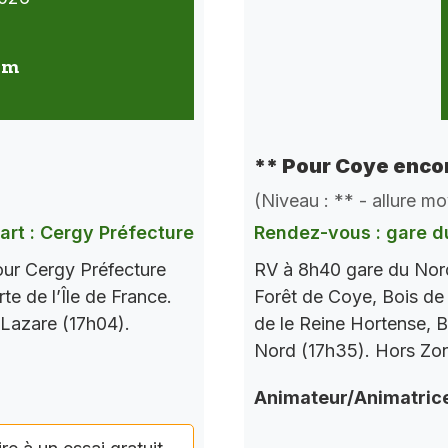
 km
** Pour Coye encor
(Niveau : ** - allure m
art : Cergy Préfecture
Rendez-vous : gare d
our Cergy Préfecture
RV à 8h40 gare du Nord
te de l’Île de France.
Forêt de Coye, Bois de
 Lazare (17h04).
de le Reine Hortense, B
Nord (17h35). Hors Zo
Animateur/Animatric