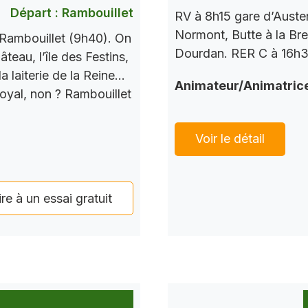
Départ : Rambouillet
RV à 8h15 gare d’Auste
Normont, Butte à la Bre
Rambouillet (9h40). On
Dourdan. RER C à 16h37
teau, l’île des Festins,
a laiterie de la Reine…
Animateur/Animatric
Royal, non ? Rambouillet
Voir le détail
ire à un essai gratuit