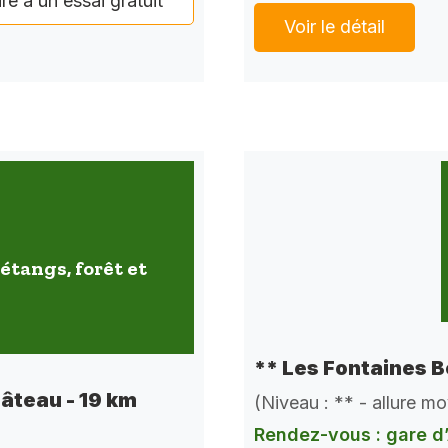
ire à un essai gratuit
Voir le détail
étangs, forêt et
** Les Fontaines B
hâteau - 19 km
(Niveau : ** - allure m
Rendez-vous : gare d’