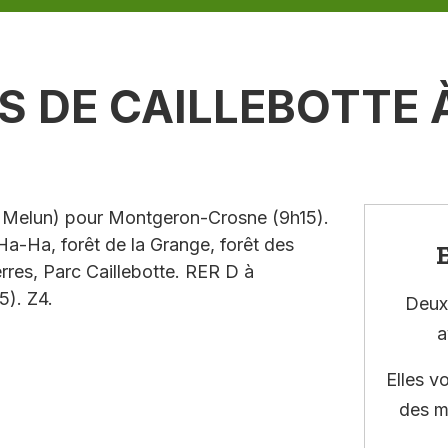
ES DE CAILLEBOTTE 
n Melun) pour Montgeron-Crosne (9h15).
Ha-Ha, forêt de la Grange, forêt des
E
rres, Parc Caillebotte. RER D à
). Z4.
Deux 
a
Elles v
des m