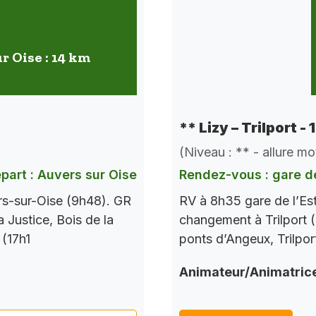
r Oise : 14 km
** Lizy – Trilport -
(Niveau : ** - allure m
part : Auvers sur Oise
Rendez-vous : gare de
rs-sur-Oise (9h48). GR
RV à 8h35 gare de l’Es
a Justice, Bois de la
changement à Trilport (
 (17h1
ponts d’Angeux, Trilpor
Animateur/Animatric