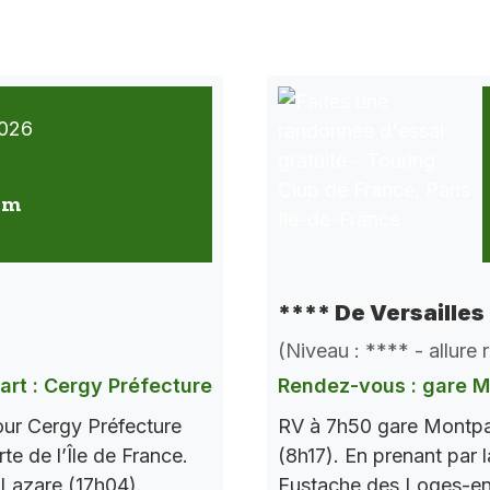
026
 km
**** De Versailles
(Niveau : **** - allure
art : Cergy Préfecture
Rendez-vous : gare 
our Cergy Préfecture
RV à 7h50 gare Montpar
te de l’Île de France.
(8h17). En prenant par l
 Lazare (17h04).
Eustache des Loges-en-