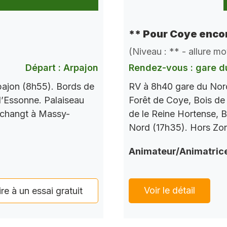
** Pour Coye encor
(Niveau : ** - allure m
Départ : Arpajon
Rendez-vous : gare d
pajon (8h55). Bords de
RV à 8h40 gare du Nord
l’Essonne. Palaiseau
Forêt de Coye, Bois de
 changt à Massy-
de le Reine Hortense, B
Nord (17h35). Hors Zo
Animateur/Animatric
Voir le détail
ire à un essai gratuit