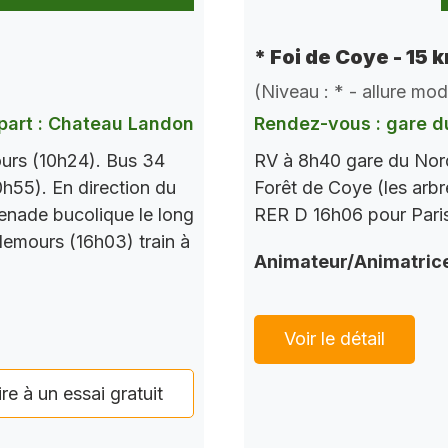
* Foi de Coye - 15 
(Niveau : * - allure mo
part : Chateau Landon
Rendez-vous : gare d
urs (10h24). Bus 34
RV à 8h40 gare du Nord
h55). En direction du
Forêt de Coye (les arbr
enade bucolique le long
RER D 16h06 pour Paris
Nemours (16h03) train à
Animateur/Animatric
Voir le détail
ire à un essai gratuit