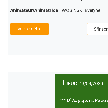
Animateur/Animatrice
: WOSINSKI Evelyne
Voir le détail
S'inscr
JEUDI 13/08/2026
*** D’ Arpajon à Palai