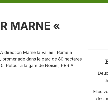
UR MARNE «
A direction Marne la Vallée . Rame à
u, promenade dans le parc de 80 hectares
E
€ .Retour à la gare de Noisiel, RER A
Deux 
a
Elles v
des m