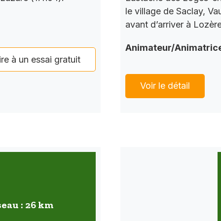
le village de Saclay, V
avant d’arriver à Lozèr
Animateur/Animatric
ire à un essai gratuit
Voir le détail
seau : 26 km