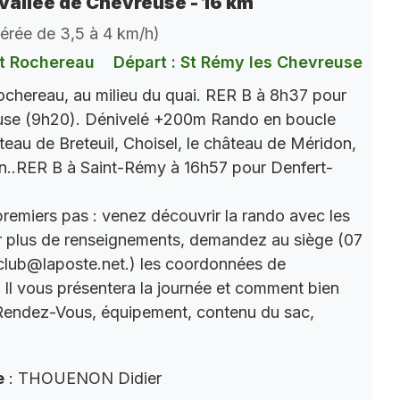
vallée de Chevreuse - 16 km
dérée de 3,5 à 4 km/h)
t Rochereau
Départ : St Rémy les Chevreuse
chereau, au milieu du quai. RER B à 8h37 pour
use (9h20). Dénivelé +200m Rando en boucle
âteau de Breteuil, Choisel, le château de Méridon,
n..RER B à Saint-Rémy à 16h57 pour Denfert-
premiers pas : venez découvrir la rando avec les
r plus de renseignements, demandez au siège (07
club@laposte.net.) les coordonnées de
. Il vous présentera la journée et comment bien
 Rendez-Vous, équipement, contenu du sac,
e
: THOUENON Didier