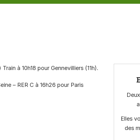
 Train à 10h18 pour Gennevilliers (11h).
E
 Seine – RER C à 16h26 pour Paris
Deux 
a
Elles v
des m