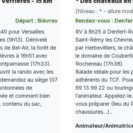
e Verrières - 15 km
* Des châteaux en 
(Niveau : * - allure mo
Départ : Bièvres
Rendez-vous : Denfer
40 pour Versailles
RV à 8h25 à Denfert-Ro
res (9h13). Dénivelé
Saint-Rémy les Chevre
de Bel-Air, la forêt de
par Herbevilliers, le ch
 Bièvres à 16h51 avec
le domaine de Couberti
ontparnasse (17h33).
Rochereau (17h38).
vrir la rando avec les
Balade idéale pour les 
 demandez au siège (07
adhérents du TCF. Pou
oordonnées de
69 13 99 22 ou touring
urnée et comment bien
l’animateur. Appelez-le
, contenu du sac,
vous préparer (lieu du
chaussures…)..
Animateur/Animatric