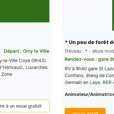
* Un peu de forêt 
Départ : Orry la Ville
(Niveau : * - allure mo
Rendez-vous : gare S
-la-Ville Coye (9h43).
 d’Hérivaux), Luzarches.
RV à 8h40 gare St Laza
s Zone
Conflans, étang de Corr
Germain en Laye. RER A
Animateur/Animatric
ire à un essai gratuit
Voir le détail