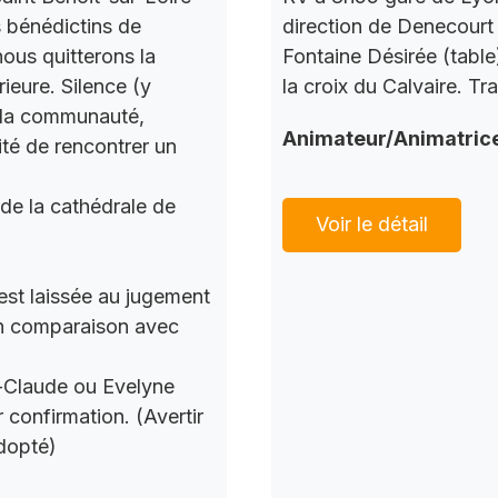
s bénédictins de
direction de Denecourt 
nous quitterons la
Fontaine Désirée (table
ieure. Silence (y
la croix du Calvaire. Tr
c la communauté,
Animateur/Animatric
ité de rencontrer un
 de la cathédrale de
Voir le détail
 est laissée au jugement
 en comparaison avec
n-Claude ou Evelyne
 confirmation. (Avertir
dopté)