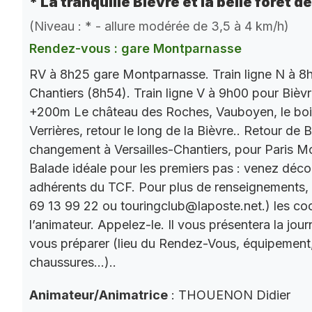
* La tranquille Bièvre et la belle forêt d
(Niveau : * - allure modérée de 3,5 à 4 km/h)
Rendez-vous : gare Montparnasse
RV à 8h25 gare Montparnasse. Train ligne N à 8h
Chantiers (8h54). Train ligne V à 9h00 pour Bièv
+200m Le château des Roches, Vauboyen, le bois 
Verrières, retour le long de la Bièvre.. Retour de
changement à Versailles-Chantiers, pour Paris M
Balade idéale pour les premiers pas : venez décou
adhérents du TCF. Pour plus de renseignements,
69 13 99 22 ou touringclub@laposte.net.) les c
l’animateur. Appelez-le. Il vous présentera la jo
vous préparer (lieu du Rendez-Vous, équipement
chaussures…)..
Animateur/Animatrice
: THOUENON Didier