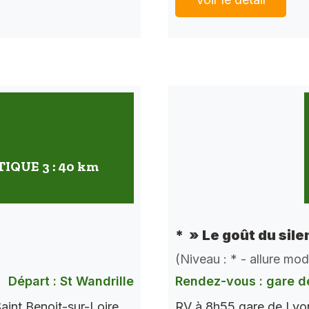
QUE 3 : 40 km
* » Le goût du sile
(Niveau : * - allure mo
Départ : St Wandrille
Rendez-vous : gare d
aint Benoit-sur-Loire
RV à 8h55 gare de Lyon