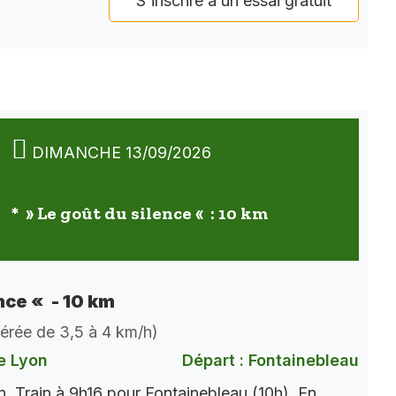
S'inscrire à un essai gratuit
DIMANCHE 13/09/2026
* » Le goût du silence « : 10 km
nce « - 10 km
dérée de 3,5 à 4 km/h)
e Lyon
Départ : Fontainebleau
. Train à 9h16 pour Fontainebleau (10h). En