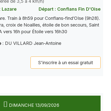
dérée de 3,5 à 4 km/h)
t Lazare
Départ : Conflans Fin D'Oise
re. Train à 8h59 pour Conflans-find’OIse (9h28).
a, croix de Noailles, étoile de bon secours, Saint
 vers 16h pour Étoile vers 16h30
e
: DU VILLARD Jean-Antoine
S'inscrire à un essai gratuit
DIMANCHE 13/09/2026