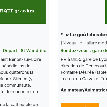
QUE 3 : 40 km
* » Le goût du sile
(Niveau : * - allure mo
Départ : St Wandrille
Rendez-vous : gare d
aint Benoit-sur-Loire
RV à 8h55 gare de Lyon
s bénédictins de
direction de Denecourt 
nous quitterons la
Fontaine Désirée (table
ieure. Silence (y
la croix du Calvaire. Tr
c la communauté,
Animateur/Animatric
ité de rencontrer un
 de la cathédrale de