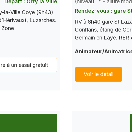
Départ : Orry la Ville
(Niveau : * - allure mo
Rendez-vous : gare S
-la-Ville Coye (9h43).
 d’Hérivaux), Luzarches.
RV à 8h40 gare St Laza
s Zone
Conflans, étang de Corr
Germain en Laye. RER A
Animateur/Animatric
ire à un essai gratuit
Voir le détail