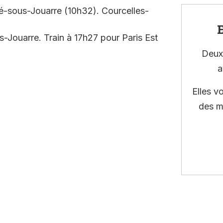
té-sous-Jouarre (10h32). Courcelles-
E
s-Jouarre. Train à 17h27 pour Paris Est
Deux 
a
Elles v
des m