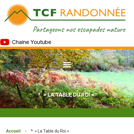
Chaine Youtube
* » LA TABLE DU ROI «
Accueil
>
* » La Table du Roi «