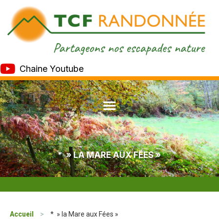
Chaine Youtube
* » LA MARE AUX FÉES »
Accueil
>
* » la Mare aux Fées »