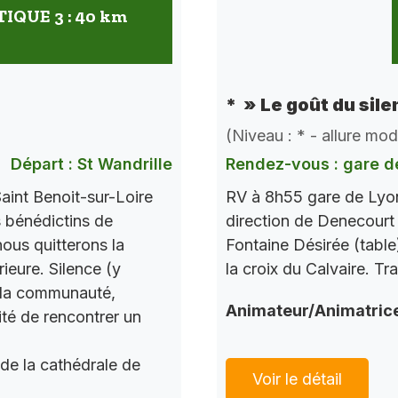
QUE 3 : 40 km
* » Le goût du sile
(Niveau : * - allure mo
Départ : St Wandrille
Rendez-vous : gare d
aint Benoit-sur-Loire
RV à 8h55 gare de Lyon
s bénédictins de
direction de Denecourt 
nous quitterons la
Fontaine Désirée (table
ieure. Silence (y
la croix du Calvaire. Tr
c la communauté,
Animateur/Animatric
ité de rencontrer un
 de la cathédrale de
Voir le détail