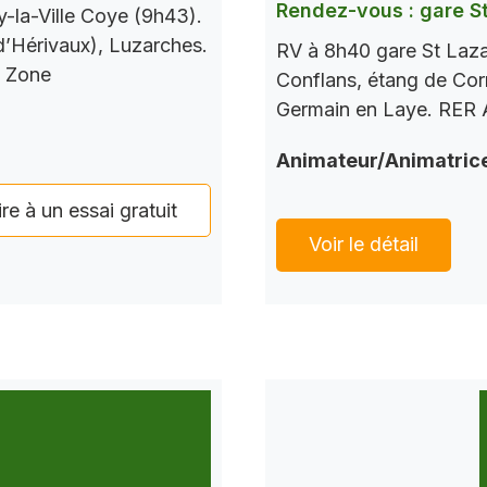
Rendez-vous : gare S
-la-Ville Coye (9h43).
 d’Hérivaux), Luzarches.
RV à 8h40 gare St Laza
s Zone
Conflans, étang de Corr
Germain en Laye. RER A
Animateur/Animatric
ire à un essai gratuit
Voir le détail