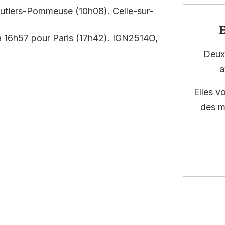
outiers-Pommeuse (10h08). Celle-sur-
E
à 16h57 pour Paris (17h42). IGN2514O,
Deux 
a
Elles v
des m