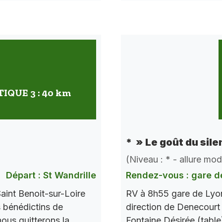
QUE 3 : 40 km
* » Le goût du sile
(Niveau : * - allure mo
Départ : St Wandrille
Rendez-vous : gare d
aint Benoit-sur-Loire
RV à 8h55 gare de Lyon
s bénédictins de
direction de Denecourt 
nous quitterons la
Fontaine Désirée (table