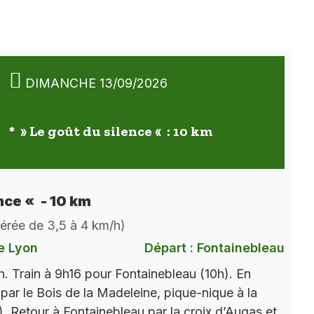
DIMANCHE 13/09/2026
* » Le goût du silence « : 10 km
nce « - 10 km
dérée de 3,5 à 4 km/h)
e Lyon
Départ : Fontainebleau
. Train à 9h16 pour Fontainebleau (10h). En
par le Bois de la Madeleine, pique-nique à la
). Retour à Fontainebleau par la croix d’Augas et