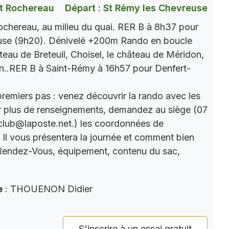
t Rochereau
Départ : St Rémy les Chevreuse
chereau, au milieu du quai. RER B à 8h37 pour
use (9h20). Dénivelé +200m Rando en boucle
âteau de Breteuil, Choisel, le château de Méridon,
n..RER B à Saint-Rémy à 16h57 pour Denfert-
premiers pas : venez découvrir la rando avec les
r plus de renseignements, demandez au siège (07
club@laposte.net.) les coordonnées de
. Il vous présentera la journée et comment bien
 Rendez-Vous, équipement, contenu du sac,
e
: THOUENON Didier
S'inscrire à un essai gratuit