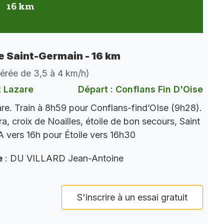
16 km
de Saint-Germain - 16 km
dérée de 3,5 à 4 km/h)
t Lazare
Départ : Conflans Fin D'Oise
re. Train à 8h59 pour Conflans-find’OIse (9h28).
a, croix de Noailles, étoile de bon secours, Saint
 vers 16h pour Étoile vers 16h30
e
: DU VILLARD Jean-Antoine
S'inscrire à un essai gratuit