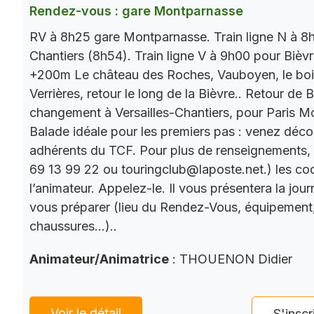
Rendez-vous : gare Montparnasse
RV à 8h25 gare Montparnasse. Train ligne N à 8h
Chantiers (8h54). Train ligne V à 9h00 pour Bièv
+200m Le château des Roches, Vauboyen, le bois 
Verrières, retour le long de la Bièvre.. Retour de
changement à Versailles-Chantiers, pour Paris M
Balade idéale pour les premiers pas : venez décou
adhérents du TCF. Pour plus de renseignements,
69 13 99 22 ou touringclub@laposte.net.) les c
l’animateur. Appelez-le. Il vous présentera la jo
vous préparer (lieu du Rendez-Vous, équipement
chaussures…)..
Animateur/Animatrice
: THOUENON Didier
Voir le détail
S'inscr