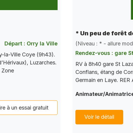
* Un peu de forêt 
Départ : Orry la Ville
(Niveau : * - allure mo
Rendez-vous : gare S
-la-Ville Coye (9h43).
 d’Hérivaux), Luzarches.
RV à 8h40 gare St Laza
s Zone
Conflans, étang de Corr
Germain en Laye. RER A
Animateur/Animatric
ire à un essai gratuit
Voir le détail