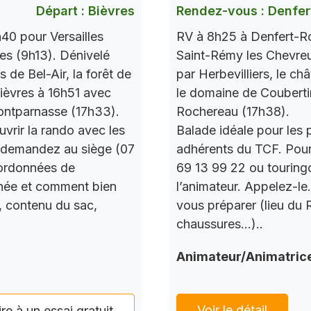
Départ : Bièvres
Rendez-vous : Denfer
40 pour Versailles
RV à 8h25 à Denfert-Ro
res (9h13). Dénivelé
Saint-Rémy les Chevre
de Bel-Air, la forêt de
par Herbevilliers, le ch
 Bièvres à 16h51 avec
le domaine de Couberti
ontparnasse (17h33).
Rochereau (17h38).
vrir la rando avec les
Balade idéale pour les 
 demandez au siège (07
adhérents du TCF. Pou
oordonnées de
69 13 99 22 ou touring
urnée et comment bien
l’animateur. Appelez-le
, contenu du sac,
vous préparer (lieu du
chaussures…)..
Animateur/Animatric
Voir le détail
ire à un essai gratuit