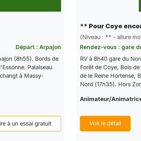
** Pour Coye encor
(Niveau : ** - allure m
Départ : Arpajon
Rendez-vous : gare d
pajon (8h55). Bords de
RV à 8h40 gare du Nord
l’Essonne. Palaiseau
Forêt de Coye, Bois de
 changt à Massy-
de le Reine Hortense, B
Nord (17h35). Hors Zo
Animateur/Animatric
Voir le détail
ire à un essai gratuit