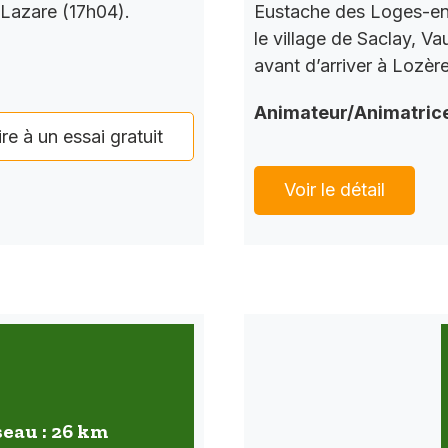
 Lazare (17h04).
Eustache des Loges-en-
le village de Saclay, V
avant d’arriver à Lozèr
Animateur/Animatric
ire à un essai gratuit
Voir le détail
seau : 26 km