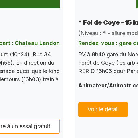
* Foi de Coye - 15 
(Niveau : * - allure mo
part : Chateau Landon
Rendez-vous : gare d
urs (10h24). Bus 34
RV à 8h40 gare du Nord
h55). En direction du
Forêt de Coye (les arbr
enade bucolique le long
RER D 16h06 pour Paris
Nemours (16h03) train à
Animateur/Animatric
Voir le détail
ire à un essai gratuit