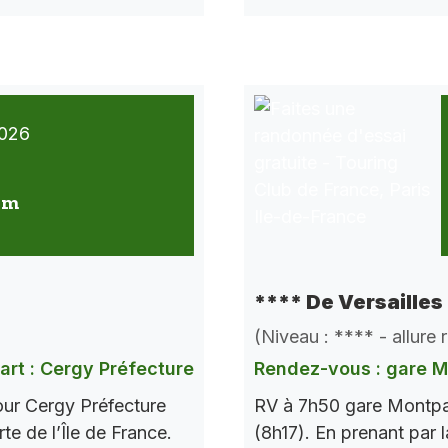
026
 km
**** De Versailles
(Niveau : **** - allure
art : Cergy Préfecture
Rendez-vous : gare 
our Cergy Préfecture
RV à 7h50 gare Montpar
te de l’Île de France.
(8h17). En prenant par l