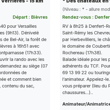
e Verrières - 15 km
* Des châteaux en 
(Niveau : * - allure mo
Départ : Bièvres
Rendez-vous : Denfer
40 pour Versailles
RV à 8h25 à Denfert-Ro
res (9h13). Dénivelé
Saint-Rémy les Chevre
de Bel-Air, la forêt de
par Herbevilliers, le ch
 Bièvres à 16h51 avec
le domaine de Couberti
ontparnasse (17h33).
Rochereau (17h38).
vrir la rando avec les
Balade idéale pour les 
 demandez au siège (07
adhérents du TCF. Pou
oordonnées de
69 13 99 22 ou touring
urnée et comment bien
l’animateur. Appelez-le
, contenu du sac,
vous préparer (lieu du
chaussures…)..
Animateur/Animatric