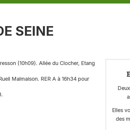
DE SEINE
resson (10h09). Allée du Clocher, Etang
E
 Rueil Malmaison. RER A à 16h34 pour
Deux 
3.
a
Elles v
des m