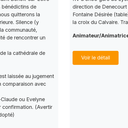
s bénédictins de
direction de Denecourt 
nous quitterons la
Fontaine Désirée (table
ieure. Silence (y
la croix du Calvaire. Tr
c la communauté,
Animateur/Animatric
ité de rencontrer un
 de la cathédrale de
Voir le détail
 est laissée au jugement
 en comparaison avec
n-Claude ou Evelyne
 confirmation. (Avertir
dopté)