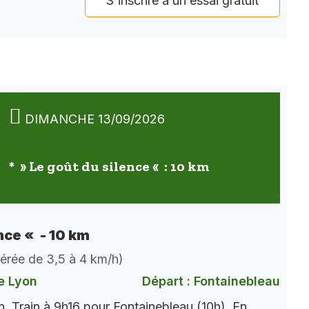
S'inscrire à un essai gratuit
DIMANCHE 13/09/2026
* » Le goût du silence « : 10 km
nce « - 10 km
dérée de 3,5 à 4 km/h)
e Lyon
Départ : Fontainebleau
. Train à 9h16 pour Fontainebleau (10h). En