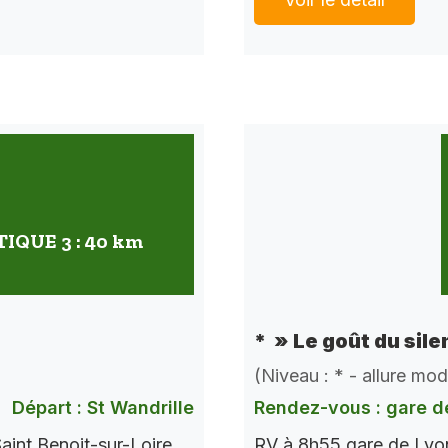
QUE 3 : 40 km
* » Le goût du sile
(Niveau : * - allure mo
Départ : St Wandrille
Rendez-vous : gare d
aint Benoit-sur-Loire
RV à 8h55 gare de Lyon