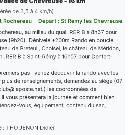
vallée de Chevreuse - 16 km
dérée de 3,5 à 4 km/h)
t Rochereau
Départ : St Rémy les Chevreuse
chereau, au milieu du quai. RER B à 8h37 pour
use (9h20). Dénivelé +200m Rando en boucle
âteau de Breteuil, Choisel, le château de Méridon,
n..RER B à Saint-Rémy à 16h57 pour Denfert-
premiers pas : venez découvrir la rando avec les
r plus de renseignements, demandez au siège (07
club@laposte.net.) les coordonnées de
. Il vous présentera la journée et comment bien
 Rendez-Vous, équipement, contenu du sac,
e
: THOUENON Didier