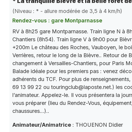
* La tranquille Bièvre et la belle forêt d
(Niveau : * - allure modérée de 3,5 à 4 km/h)
Rendez-vous : gare Montparnasse
RV à 8h25 gare Montparnasse. Train ligne N à 8h
Chantiers (8h54). Train ligne V à 9h00 pour Bièv
+200m Le château des Roches, Vauboyen, le bois 
Verrières, retour le long de la Bièvre.. Retour de
changement à Versailles-Chantiers, pour Paris M
Balade idéale pour les premiers pas : venez décou
adhérents du TCF. Pour plus de renseignements,
69 13 99 22 ou touringclub@laposte.net.) les c
l’animateur. Appelez-le. Il vous présentera la jo
vous préparer (lieu du Rendez-Vous, équipement
chaussures…)..
Animateur/Animatrice
: THOUENON Didier