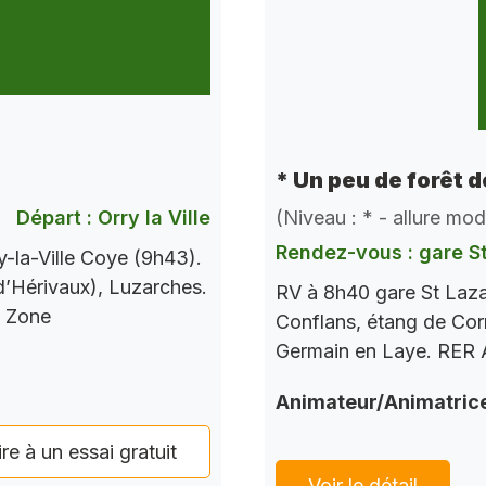
* Un peu de forêt 
Départ : Orry la Ville
(Niveau : * - allure mo
Rendez-vous : gare S
-la-Ville Coye (9h43).
 d’Hérivaux), Luzarches.
RV à 8h40 gare St Laza
s Zone
Conflans, étang de Corr
Germain en Laye. RER A
Animateur/Animatric
ire à un essai gratuit
Voir le détail