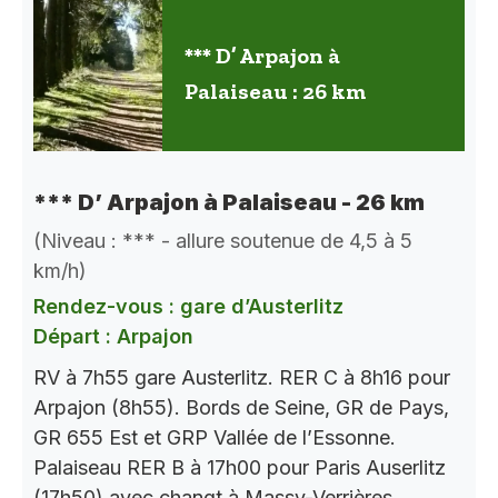
*** D’ Arpajon à
Palaiseau : 26 km
*** D’ Arpajon à Palaiseau - 26 km
(Niveau : *** - allure soutenue de 4,5 à 5
km/h)
Rendez-vous : gare d’Austerlitz
Départ : Arpajon
RV à 7h55 gare Austerlitz. RER C à 8h16 pour
Arpajon (8h55). Bords de Seine, GR de Pays,
GR 655 Est et GRP Vallée de l’Essonne.
Palaiseau RER B à 17h00 pour Paris Auserlitz
(17h50) avec changt à Massy-Verrières