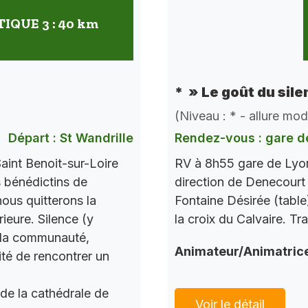
QUE 3 : 40 km
* » Le goût du sile
(Niveau : * - allure mo
Départ : St Wandrille
Rendez-vous : gare d
aint Benoit-sur-Loire
RV à 8h55 gare de Lyon
s bénédictins de
direction de Denecourt 
nous quitterons la
Fontaine Désirée (table
ieure. Silence (y
la croix du Calvaire. Tr
c la communauté,
Animateur/Animatric
ité de rencontrer un
 de la cathédrale de
Voir le détail