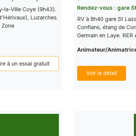
Rendez-vous : gare S
-la-Ville Coye (9h43).
 d’Hérivaux), Luzarches.
RV à 8h40 gare St Laza
s Zone
Conflans, étang de Corr
Germain en Laye. RER A
Animateur/Animatric
ire à un essai gratuit
Voir le détail