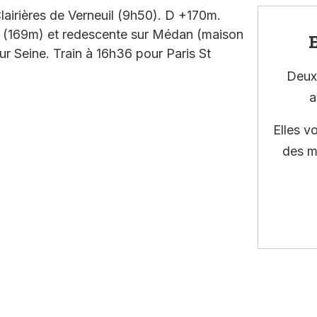
lairières de Verneuil (9h50). D +170m.
arc (169m) et redescente sur Médan (maison
E
sur Seine. Train à 16h36 pour Paris St
Deux 
a
Elles v
des m