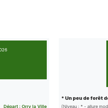
026
* Un peu de forêt 
Départ : Orry la Ville
(Niveau : * - allure mo