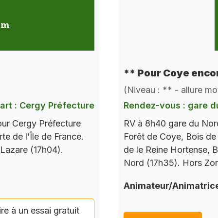
 km
** Pour Coye encor
(Niveau : ** - allure m
art : Cergy Préfecture
Rendez-vous : gare d
our Cergy Préfecture
RV à 8h40 gare du Nord
te de l’Île de France.
Forêt de Coye, Bois de
 Lazare (17h04).
de le Reine Hortense, B
Nord (17h35). Hors Zo
Animateur/Animatric
ire à un essai gratuit