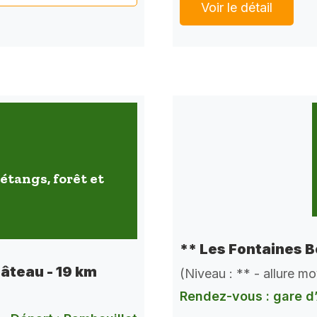
Voir le détail
étangs, forêt et
** Les Fontaines B
hâteau - 19 km
(Niveau : ** - allure m
Rendez-vous : gare d’