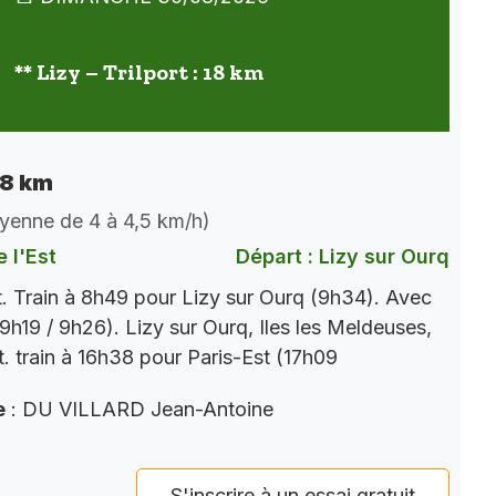
** Lizy – Trilport : 18 km
 18 km
oyenne de 4 à 4,5 km/h)
 l'Est
Départ : Lizy sur Ourq
t. Train à 8h49 pour Lizy sur Ourq (9h34). Avec
9h19 / 9h26). Lizy sur Ourq, Iles les Meldeuses,
t. train à 16h38 pour Paris-Est (17h09
e
: DU VILLARD Jean-Antoine
S'inscrire à un essai gratuit