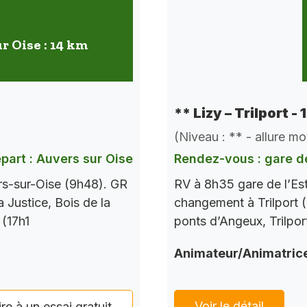
r Oise : 14 km
** Lizy – Trilport -
(Niveau : ** - allure m
part : Auvers sur Oise
Rendez-vous : gare de
rs-sur-Oise (9h48). GR
RV à 8h35 gare de l’Es
a Justice, Bois de la
changement à Trilport (
 (17h1
ponts d’Angeux, Trilpor
Animateur/Animatric
Voir le détail
ire à un essai gratuit