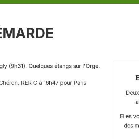
RÉMARDE
ly (9h31). Quelques étangs sur l'Orge,
E
t Chéron. RER C à 16h47 pour Paris
Deux 
a
Elles v
des m