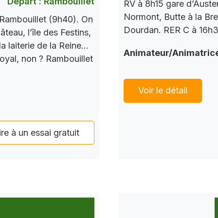
Départ : Rambouillet
RV à 8h15 gare d’Auste
Normont, Butte à la Bre
Rambouillet (9h40). On
Dourdan. RER C à 16h37
teau, l’île des Festins,
a laiterie de la Reine…
Animateur/Animatric
Royal, non ? Rambouillet
Voir le détail
ire à un essai gratuit