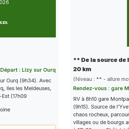
026
 km
** De la source de
20 km
Départ : Lizy sur Ourq
(Niveau : ** - allure m
 sur Ourq (9h34). Avec
q, Iles les Meldeuses,
Rendez-vous : gare 
s-Est (17h09
RV à 8h10 gare Montpar
(9h15). Source de l’Yve
oine
chaos rocheux, parcours
villages ou de bourgs 