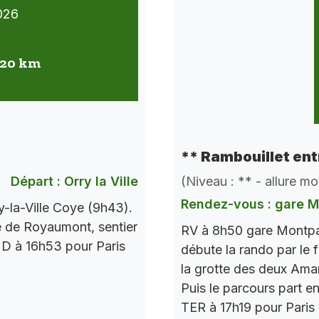
026
 20 km
** Rambouillet ent
Départ : Orry la Ville
(Niveau : ** - allure m
Rendez-vous : gare 
-la-Ville Coye (9h43).
 de Royaumont, sentier
RV à 8h50 gare Montpa
R D à 16h53 pour Paris
débute la rando par le f
la grotte des deux Amant
Puis le parcours part e
TER à 17h19 pour Paris