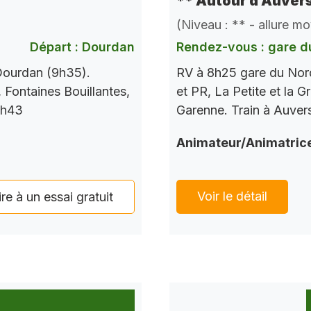
** Autour d’Auvers
(Niveau : ** - allure m
Départ : Dourdan
Rendez-vous : gare d
 Dourdan (9h35).
RV à 8h25 gare du Nord
 Fontaines Bouillantes,
et PR, La Petite et la G
7h43
Garenne. Train à Auver
Animateur/Animatric
Voir le détail
ire à un essai gratuit