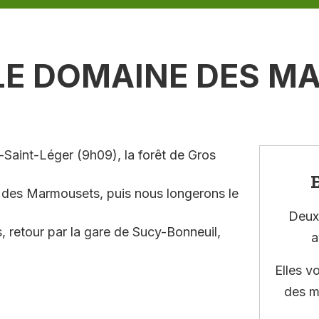
 LE DOMAINE DES 
aint-Léger (9h09), la forêt de Gros
E
 des Marmousets, puis nous longerons le
Deux 
s, retour par la gare de Sucy-Bonneuil,
a
Elles v
des m