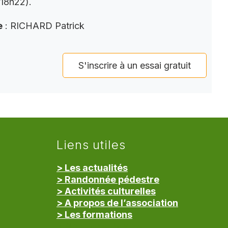
(18h22).
e
: RICHARD Patrick
S'inscrire à un essai gratuit
Liens utiles
> Les actualités
> Randonnée pédestre
> Activités culturelles
> A propos de l’association
> Les formations
> Mentions légales