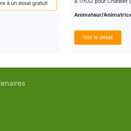
à 17h32 pour Châtelet 
ire à un essai gratuit
Animateur/Animatric
Voir le détail
tenaires