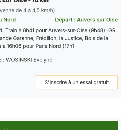
 sur Oise - 14 km
oyenne de 4 à 4,5 km/h)
u Nord
Départ : Auvers sur Oise
, Train à 8h41 pour Auvers-sur-Oise (9h48). GR
rande Garenne, Frépillon, la Justice, Bois de la
s à 16h06 pour Paris Nord (17h1
e
: WOSINSKI Evelyne
S'inscrire à un essai gratuit