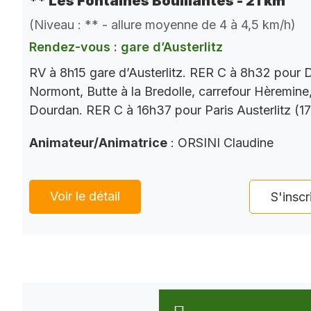
** Les Fontaines Bouillantes - 21 km
(Niveau : ** - allure moyenne de 4 à 4,5 km/h)
Rendez-vous : gare d’Austerlitz
RV à 8h15 gare d’Austerlitz. RER C à 8h32 pour
Normont, Butte à la Bredolle, carrefour Hèremine,
Dourdan. RER C à 16h37 pour Paris Austerlitz (1
Animateur/Animatrice
: ORSINI Claudine
Voir le détail
S'inscr