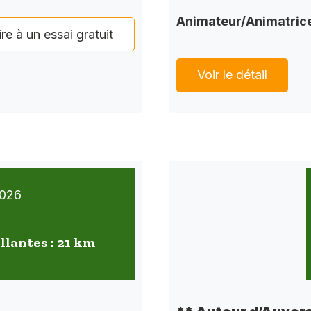
Animateur/Animatric
ire à un essai gratuit
Voir le détail
026
llantes : 21 km