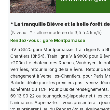
* La tranquille Bièvre et la belle forêt d
(Niveau : * - allure modérée de 3,5 à 4 km/h)
Rendez-vous : gare Montparnasse
RV à 8h25 gare Montparnasse. Train ligne N à 8h
Chantiers (8h54). Train ligne V à 9h00 pour Bièv
+200m Le château des Roches, Vauboyen, le bois 
Verrières, retour le long de la Bièvre.. Retour de
changement à Versailles-Chantiers, pour Paris M
Balade idéale pour les premiers pas : venez décou
adhérents du TCF. Pour plus de renseignements,
69 13 99 22 ou touringclub@laposte.net.) les c
l’animateur. Appelez-le. Il vous présentera la jo
vous préparer (lieu du Rendez-Vous, équipement