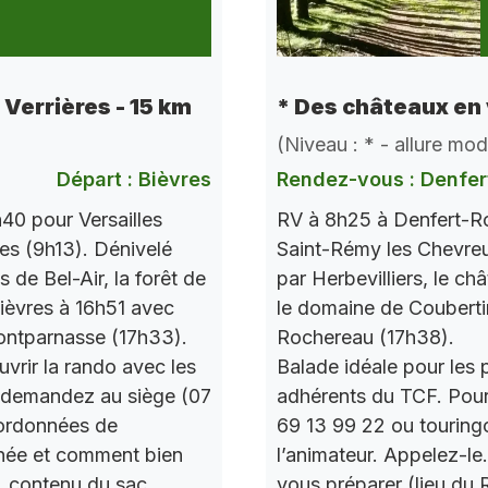
e Verrières - 15 km
* Des châteaux en 
(Niveau : * - allure mo
Départ : Bièvres
Rendez-vous : Denfer
40 pour Versailles
RV à 8h25 à Denfert-Ro
res (9h13). Dénivelé
Saint-Rémy les Chevre
de Bel-Air, la forêt de
par Herbevilliers, le ch
 Bièvres à 16h51 avec
le domaine de Couberti
ontparnasse (17h33).
Rochereau (17h38).
vrir la rando avec les
Balade idéale pour les 
 demandez au siège (07
adhérents du TCF. Pou
oordonnées de
69 13 99 22 ou touring
urnée et comment bien
l’animateur. Appelez-le
, contenu du sac,
vous préparer (lieu du