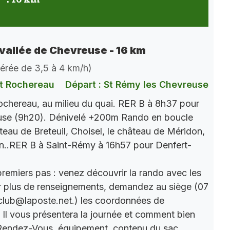
vallée de Chevreuse - 16 km
dérée de 3,5 à 4 km/h)
t Rochereau
Départ : St Rémy les Chevreuse
chereau, au milieu du quai. RER B à 8h37 pour
use (9h20). Dénivelé +200m Rando en boucle
âteau de Breteuil, Choisel, le château de Méridon,
n..RER B à Saint-Rémy à 16h57 pour Denfert-
premiers pas : venez découvrir la rando avec les
r plus de renseignements, demandez au siège (07
club@laposte.net.) les coordonnées de
. Il vous présentera la journée et comment bien
 Rendez-Vous, équipement, contenu du sac,