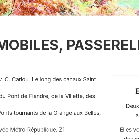
MOBILES, PASSEREL
v. C. Cariou. Le long des canaux Saint
E
du Pont de Flandre, de la Villette, des
Deux 
Ponts tournants de la Grange aux Belles,
a
ivée Métro République. Z1
Elles v
des m