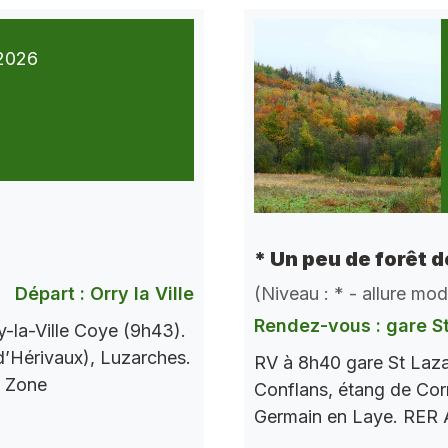
2026
* Un peu de forêt 
Départ : Orry la Ville
(Niveau : * - allure mo
Rendez-vous : gare S
-la-Ville Coye (9h43).
 d’Hérivaux), Luzarches.
RV à 8h40 gare St Laza
s Zone
Conflans, étang de Corr
Germain en Laye. RER A