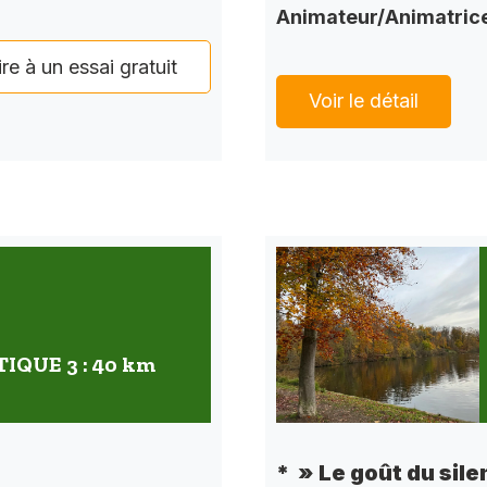
Animateur/Animatric
ire à un essai gratuit
Voir le détail
QUE 3 : 40 km
* » Le goût du sile