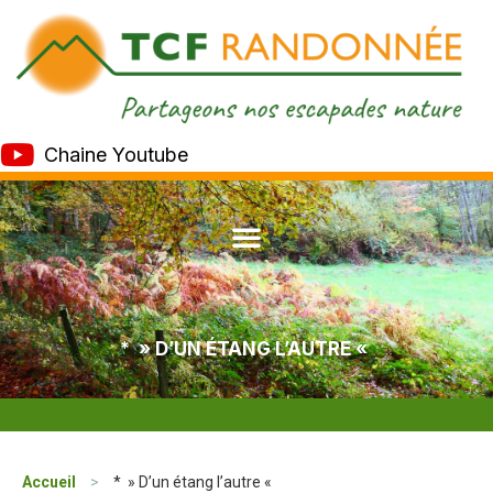
Chaine Youtube
* » D’UN ÉTANG L’AUTRE «
Accueil
>
* » D’un étang l’autre «