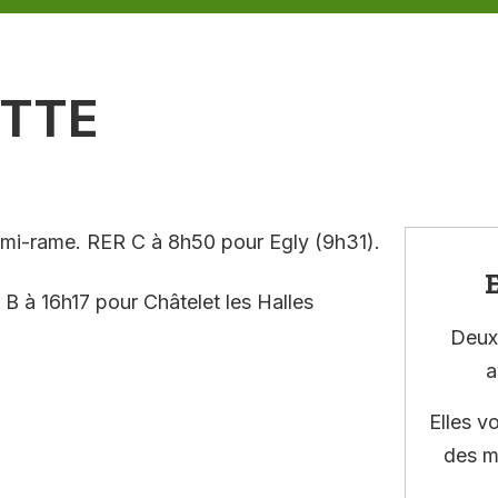
ETTE
à mi-rame. RER C à 8h50 pour Egly (9h31).
E
 B à 16h17 pour Châtelet les Halles
Deux 
a
Elles v
des m