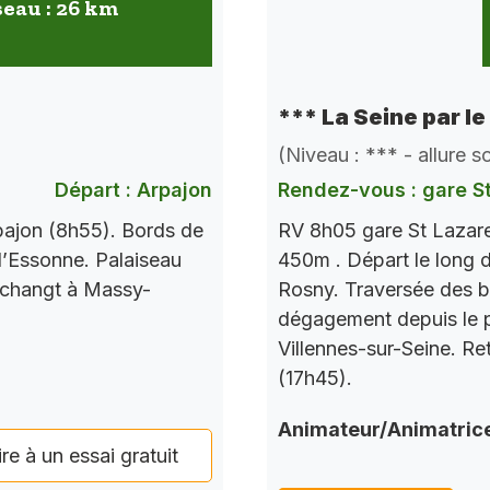
seau : 26 km
*** La Seine par le
(Niveau : *** - allure 
Départ : Arpajon
Rendez-vous : gare S
pajon (8h55). Bords de
RV 8h05 gare St Lazare
l’Essonne. Palaiseau
450m . Départ le long d
 changt à Massy-
Rosny. Traversée des b
dégagement depuis le po
Villennes-sur-Seine. Re
(17h45).
Animateur/Animatric
ire à un essai gratuit