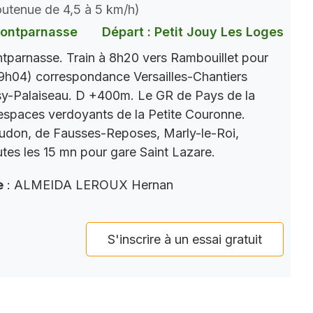
soutenue de 4,5 à 5 km/h)
Montparnasse
Départ : Petit Jouy Les Loges
parnasse. Train à 8h20 vers Rambouillet pour
9h04) correspondance Versailles-Chantiers
y-Palaiseau. D +400m. Le GR de Pays de la
s espaces verdoyants de la Petite Couronne.
eudon, de Fausses-Reposes, Marly-le-Roi,
tes les 15 mn pour gare Saint Lazare.
e
: ALMEIDA LEROUX Hernan
S'inscrire à un essai gratuit