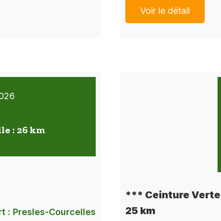
Voir le détail
026
lle : 26 km
*** Ceinture Verte 
25 km
t : Presles-Courcelles