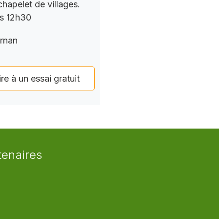
chapelet de villages.
rs 12h30
rnan
ire à un essai gratuit
tenaires