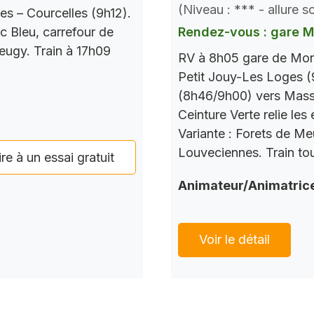
(Niveau : *** - allure 
es – Courcelles (9h12).
c Bleu, carrefour de
Rendez-vous : gare 
Seugy. Train à 17h09
RV à 8h05 gare de Mont
Petit Jouy-Les Loges (
(8h46/9h00) vers Mass
Ceinture Verte relie le
Variante : Forets de M
Louveciennes. Train tou
ire à un essai gratuit
Animateur/Animatric
Voir le détail