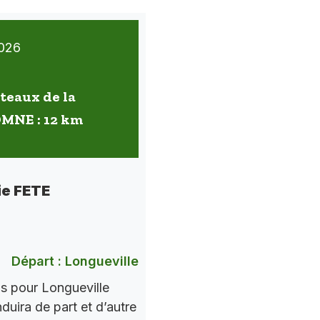
026
oteaux de la
OMNE : 12 km
ie FETE
Départ : Longueville
ns pour Longueville
nduira de part et d’autre