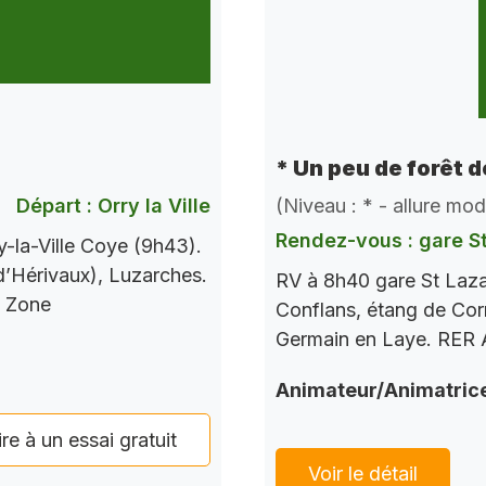
* Un peu de forêt 
Départ : Orry la Ville
(Niveau : * - allure mo
Rendez-vous : gare S
-la-Ville Coye (9h43).
 d’Hérivaux), Luzarches.
RV à 8h40 gare St Laza
s Zone
Conflans, étang de Corr
Germain en Laye. RER A
Animateur/Animatric
ire à un essai gratuit
Voir le détail