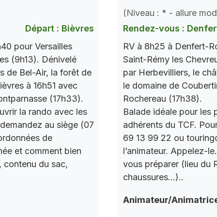
(Niveau : * - allure mo
Départ : Bièvres
Rendez-vous : Denfer
40 pour Versailles
RV à 8h25 à Denfert-Ro
res (9h13). Dénivelé
Saint-Rémy les Chevre
de Bel-Air, la forêt de
par Herbevilliers, le ch
 Bièvres à 16h51 avec
le domaine de Couberti
ontparnasse (17h33).
Rochereau (17h38).
vrir la rando avec les
Balade idéale pour les 
 demandez au siège (07
adhérents du TCF. Pou
oordonnées de
69 13 99 22 ou touring
urnée et comment bien
l’animateur. Appelez-le
, contenu du sac,
vous préparer (lieu du
chaussures…)..
Animateur/Animatric