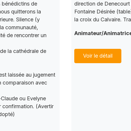
s bénédictins de
direction de Denecourt 
nous quitterons la
Fontaine Désirée (table
ieure. Silence (y
la croix du Calvaire. Tr
c la communauté,
Animateur/Animatric
ité de rencontrer un
 de la cathédrale de
Voir le détail
 est laissée au jugement
 en comparaison avec
n-Claude ou Evelyne
 confirmation. (Avertir
dopté)