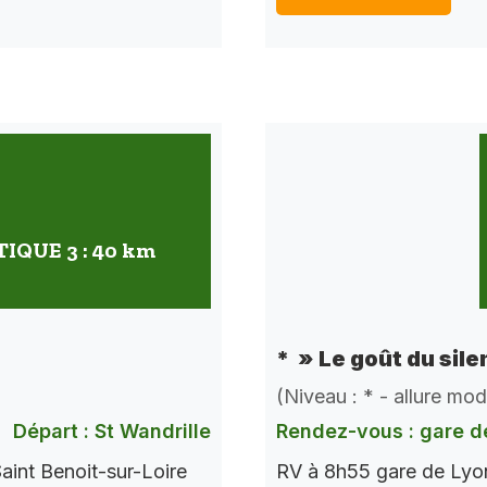
QUE 3 : 40 km
* » Le goût du sile
(Niveau : * - allure mo
Départ : St Wandrille
Rendez-vous : gare d
aint Benoit-sur-Loire
RV à 8h55 gare de Lyon