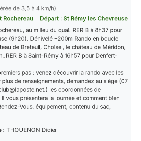
dérée de 3,5 à 4 km/h)
t Rochereau
Départ : St Rémy les Chevreuse
chereau, au milieu du quai. RER B à 8h37 pour
use (9h20). Dénivelé +200m Rando en boucle
âteau de Breteuil, Choisel, le château de Méridon,
n..RER B à Saint-Rémy à 16h57 pour Denfert-
premiers pas : venez découvrir la rando avec les
r plus de renseignements, demandez au siège (07
club@laposte.net.) les coordonnées de
. Il vous présentera la journée et comment bien
 Rendez-Vous, équipement, contenu du sac,
e
: THOUENON Didier