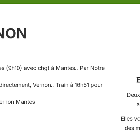
RNON
es (9h10) avec chgt à Mantes.. Par Notre
E
directement, Vernon.. Train à 16h51 pour
Deux 
Vernon Mantes
a
Elles v
des m