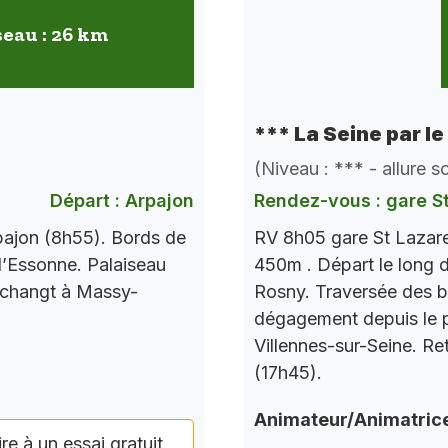
seau : 26 km
*** La Seine par le
(Niveau : *** - allure 
Départ : Arpajon
Rendez-vous : gare S
pajon (8h55). Bords de
RV 8h05 gare St Lazare
l’Essonne. Palaiseau
450m . Départ le long d
 changt à Massy-
Rosny. Traversée des b
dégagement depuis le po
Villennes-sur-Seine. Re
(17h45).
Animateur/Animatric
ire à un essai gratuit