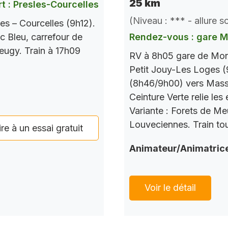
25 km
t : Presles-Courcelles
(Niveau : *** - allure 
es – Courcelles (9h12).
c Bleu, carrefour de
Rendez-vous : gare 
Seugy. Train à 17h09
RV à 8h05 gare de Mont
Petit Jouy-Les Loges (
(8h46/9h00) vers Mass
Ceinture Verte relie le
Variante : Forets de M
Louveciennes. Train tou
ire à un essai gratuit
Animateur/Animatric
Voir le détail