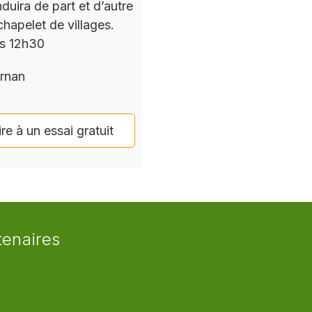
nduira de part et d’autre
chapelet de villages.
rs 12h30
rnan
ire à un essai gratuit
tenaires