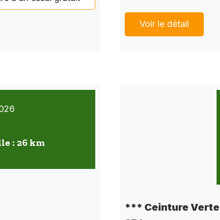
Voir le détail
026
lle : 26 km
*** Ceinture Verte 