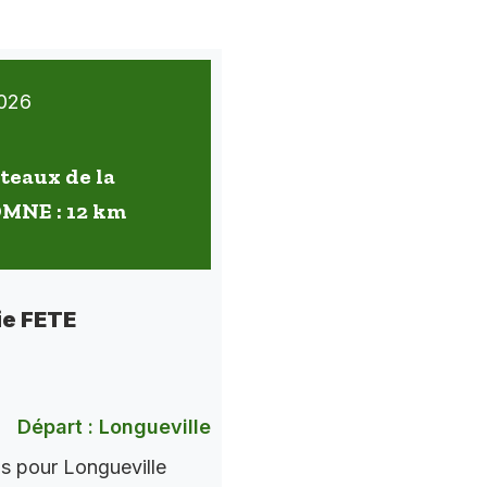
026
oteaux de la
OMNE : 12 km
ie FETE
Départ : Longueville
ns pour Longueville