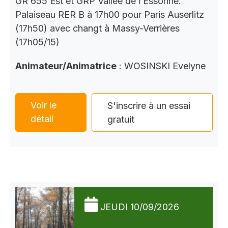
GR 655 Est et GRP Vallée de l’Essonne.
Palaiseau RER B à 17h00 pour Paris Auserlitz
(17h50) avec changt à Massy-Verrières
(17h05/15)
Animateur/Animatrice
: WOSINSKI Evelyne
Voir le
S'inscrire à un essai
détail
gratuit
JEUDI 10/09/2026