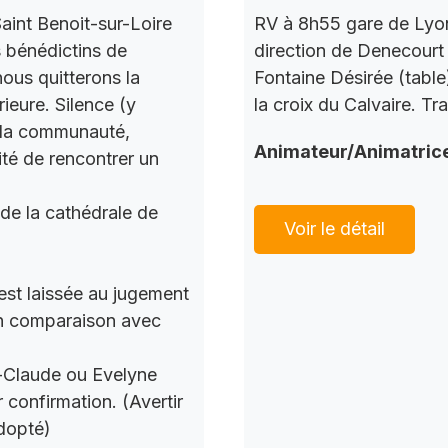
aint Benoit-sur-Loire
RV à 8h55 gare de Lyon
s bénédictins de
direction de Denecourt 
nous quitterons la
Fontaine Désirée (table
ieure. Silence (y
la croix du Calvaire. Tr
c la communauté,
Animateur/Animatric
ité de rencontrer un
 de la cathédrale de
Voir le détail
 est laissée au jugement
 en comparaison avec
n-Claude ou Evelyne
 confirmation. (Avertir
dopté)