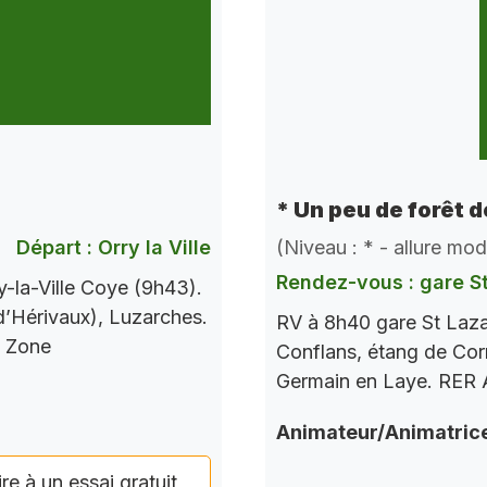
* Un peu de forêt 
Départ : Orry la Ville
(Niveau : * - allure mo
Rendez-vous : gare S
-la-Ville Coye (9h43).
 d’Hérivaux), Luzarches.
RV à 8h40 gare St Laza
s Zone
Conflans, étang de Corr
Germain en Laye. RER A
Animateur/Animatric
ire à un essai gratuit