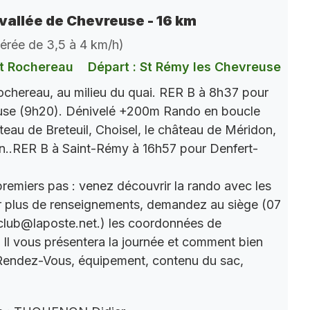
vallée de Chevreuse - 16 km
dérée de 3,5 à 4 km/h)
t Rochereau
Départ : St Rémy les Chevreuse
chereau, au milieu du quai. RER B à 8h37 pour
use (9h20). Dénivelé +200m Rando en boucle
âteau de Breteuil, Choisel, le château de Méridon,
n..RER B à Saint-Rémy à 16h57 pour Denfert-
premiers pas : venez découvrir la rando avec les
r plus de renseignements, demandez au siège (07
club@laposte.net.) les coordonnées de
. Il vous présentera la journée et comment bien
 Rendez-Vous, équipement, contenu du sac,