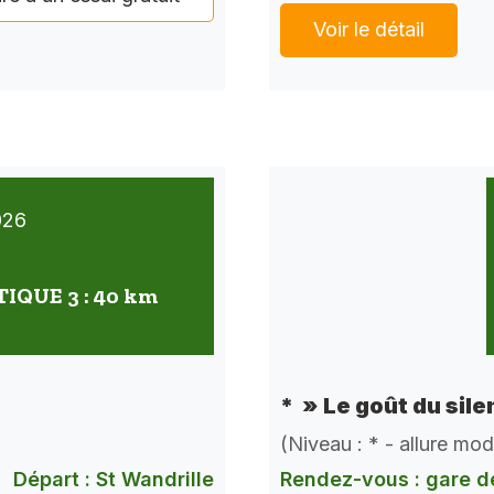
Voir le détail
026
QUE 3 : 40 km
* » Le goût du sile
(Niveau : * - allure mo
Départ : St Wandrille
Rendez-vous : gare d