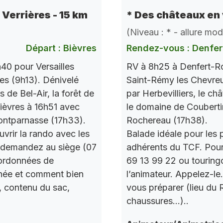
e Verrières - 15 km
* Des châteaux en 
(Niveau : * - allure mo
Départ : Bièvres
Rendez-vous : Denfer
40 pour Versailles
RV à 8h25 à Denfert-Ro
res (9h13). Dénivelé
Saint-Rémy les Chevre
de Bel-Air, la forêt de
par Herbevilliers, le ch
 Bièvres à 16h51 avec
le domaine de Couberti
ontparnasse (17h33).
Rochereau (17h38).
vrir la rando avec les
Balade idéale pour les 
 demandez au siège (07
adhérents du TCF. Pou
oordonnées de
69 13 99 22 ou touring
urnée et comment bien
l’animateur. Appelez-le
, contenu du sac,
vous préparer (lieu du
chaussures…)..