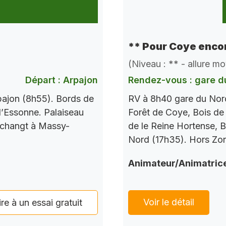
** Pour Coye encor
(Niveau : ** - allure m
Départ : Arpajon
Rendez-vous : gare d
pajon (8h55). Bords de
RV à 8h40 gare du Nord
l’Essonne. Palaiseau
Forêt de Coye, Bois de
 changt à Massy-
de le Reine Hortense, B
Nord (17h35). Hors Zo
Animateur/Animatric
Voir le détail
ire à un essai gratuit