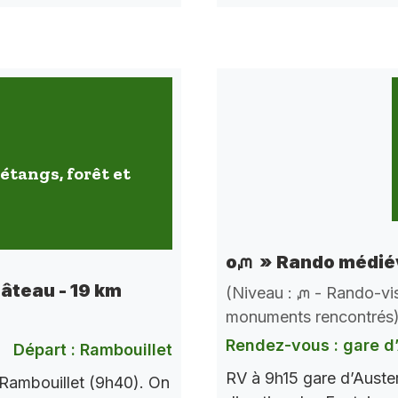
étangs, forêt et
oᘻ » Rando médiév
hâteau - 19 km
(Niveau : ᘻ - Rando-vis
monuments rencontrés
Rendez-vous : gare d’
Départ : Rambouillet
RV à 9h15 gare d’Auste
Rambouillet (9h40). On