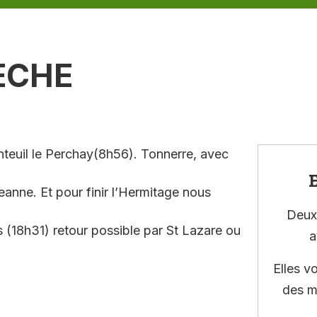
ECHE
nteuil le Perchay(8h56). Tonnerre, avec
E
anne. Et pour finir l’Hermitage nous
Deux 
 (18h31) retour possible par St Lazare ou
a
Elles v
des m