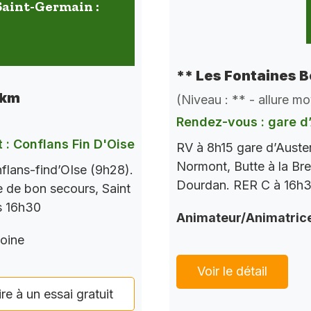
 Saint-Germain :
** Les Fontaines B
 km
(Niveau : ** - allure m
Rendez-vous : gare d’
 : Conflans Fin D'Oise
RV à 8h15 gare d’Auste
Normont, Butte à la Bre
flans-find’OIse (9h28).
Dourdan. RER C à 16h37
le de bon secours, Saint
s 16h30
Animateur/Animatric
oine
Voir le détail
ire à un essai gratuit