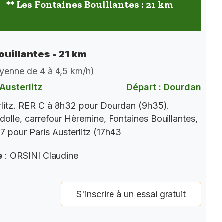
** Les Fontaines Bouillantes : 21 km
ouillantes - 21 km
oyenne de 4 à 4,5 km/h)
Austerlitz
Départ : Dourdan
rlitz. RER C à 8h32 pour Dourdan (9h35).
dolle, carrefour Hèremine, Fontaines Bouillantes,
 pour Paris Austerlitz (17h43
e
: ORSINI Claudine
S'inscrire à un essai gratuit