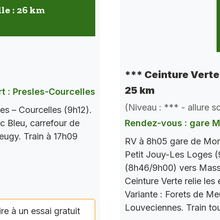
lle : 26 km
*** Ceinture Verte 
25 km
t : Presles-Courcelles
(Niveau : *** - allure 
es – Courcelles (9h12).
c Bleu, carrefour de
Rendez-vous : gare 
Seugy. Train à 17h09
RV à 8h05 gare de Mont
Petit Jouy-Les Loges (
(8h46/9h00) vers Mass
Ceinture Verte relie le
Variante : Forets de M
Louveciennes. Train tou
ire à un essai gratuit