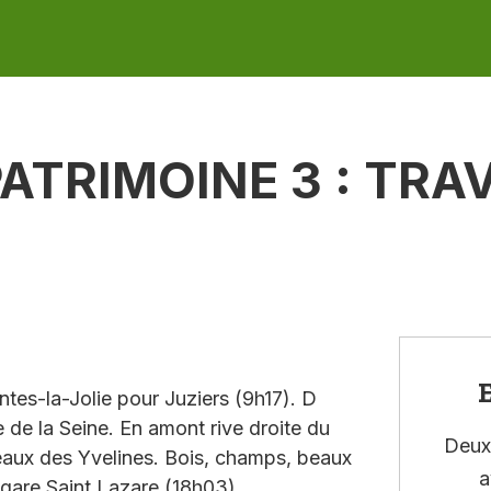
PATRIMOINE 3 : TRA
E
tes-la-Jolie pour Juziers (9h17). D
 de la Seine. En amont rive droite du
Deux 
ameaux des Yvelines. Bois, champs, beaux
a
 gare Saint Lazare (18h03).