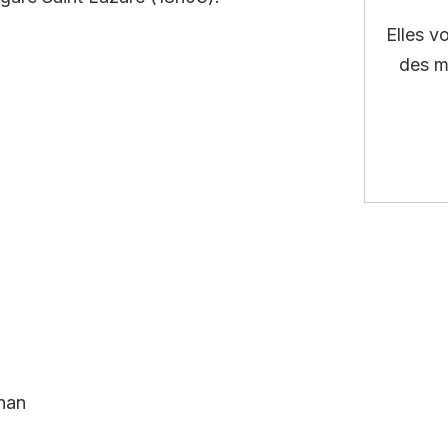
Elles v
des m
nan