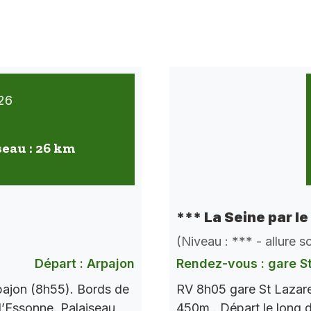
26
seau : 26 km
*** La Seine par le
(Niveau : *** - allure 
Départ : Arpajon
Rendez-vous : gare S
pajon (8h55). Bords de
RV 8h05 gare St Lazare
l’Essonne. Palaiseau
450m . Départ le long d