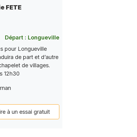
ie FETE
Départ : Longueville
ns pour Longueville
nduira de part et d’autre
chapelet de villages.
rs 12h30
rnan
ire à un essai gratuit