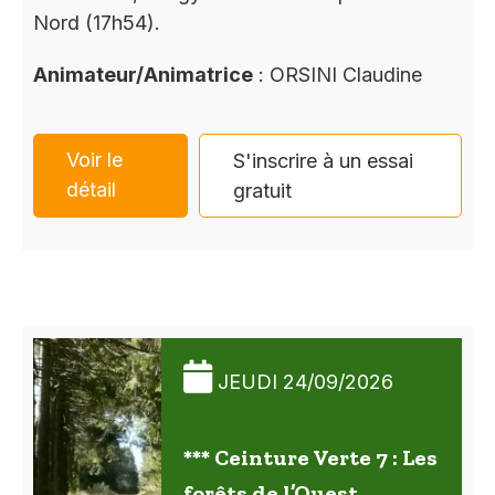
Nord (17h54).
Animateur/Animatrice
: ORSINI Claudine
Voir le
S'inscrire à un essai
détail
gratuit
JEUDI 24/09/2026
*** Ceinture Verte 7 : Les
forêts de l’Ouest