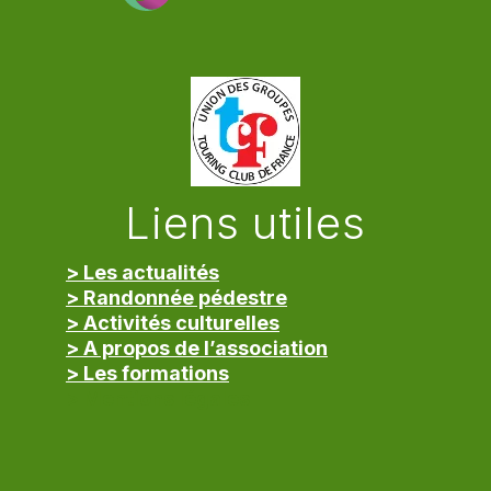
Liens utiles
> Les actualités
> Randonnée pédestre
> Activités culturelles
> A propos de l’association
> Les formations
> Mentions légales