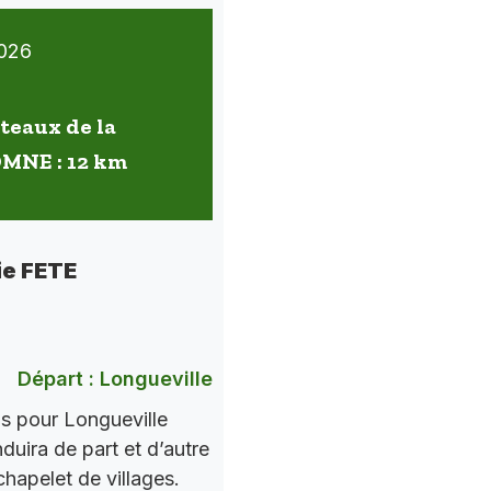
026
oteaux de la
OMNE : 12 km
ie FETE
Départ : Longueville
ns pour Longueville
nduira de part et d’autre
chapelet de villages.