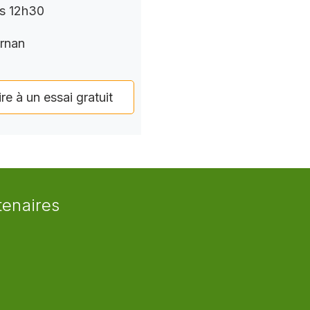
rs 12h30
rnan
ire à un essai gratuit
tenaires