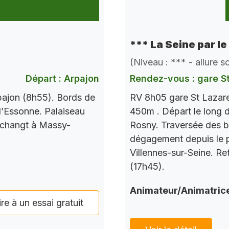
*** La Seine par le
(Niveau : *** - allure 
Départ : Arpajon
Rendez-vous : gare S
pajon (8h55). Bords de
RV 8h05 gare St Lazare
l’Essonne. Palaiseau
450m . Départ le long d
 changt à Massy-
Rosny. Traversée des b
dégagement depuis le po
Villennes-sur-Seine. Re
(17h45).
Animateur/Animatric
ire à un essai gratuit