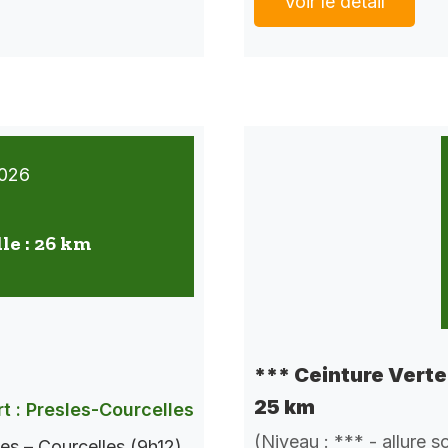
Voir le détail
026
lle : 26 km
*** Ceinture Verte 
25 km
t : Presles-Courcelles
(Niveau : *** - allure 
es – Courcelles (9h12).