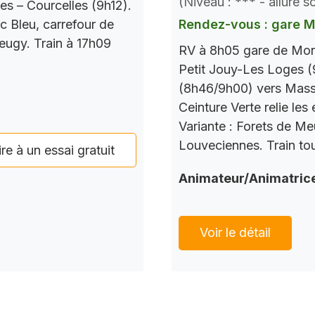
(Niveau : *** - allure 
es – Courcelles (9h12).
c Bleu, carrefour de
Rendez-vous : gare 
Seugy. Train à 17h09
RV à 8h05 gare de Mont
Petit Jouy-Les Loges (
(8h46/9h00) vers Mass
Ceinture Verte relie le
Variante : Forets de M
Louveciennes. Train tou
ire à un essai gratuit
Animateur/Animatric
Voir le détail