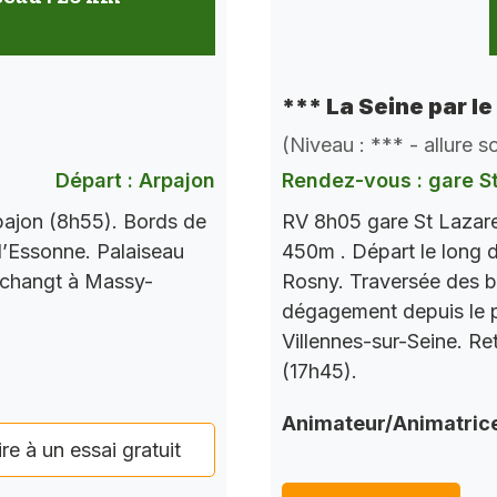
*** La Seine par le
(Niveau : *** - allure 
Départ : Arpajon
Rendez-vous : gare S
pajon (8h55). Bords de
RV 8h05 gare St Lazare
l’Essonne. Palaiseau
450m . Départ le long d
 changt à Massy-
Rosny. Traversée des b
dégagement depuis le po
Villennes-sur-Seine. Re
(17h45).
Animateur/Animatric
ire à un essai gratuit