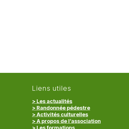
Liens utiles
> Les actualités
> Randonnée pédestre
> Activités culturelles
> A propos de l’association
> Les formations