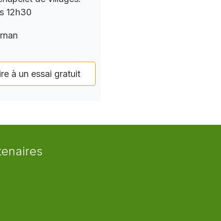
rs 12h30
rnan
ire à un essai gratuit
tenaires