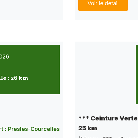
Voir le détail
026
lle : 26 km
*** Ceinture Verte 
25 km
t : Presles-Courcelles