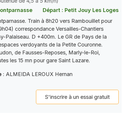
soutenue de 4,5 à 5 km/h)
Montparnasse
Départ : Petit Jouy Les Loges
parnasse. Train à 8h20 vers Rambouillet pour
9h04) correspondance Versailles-Chantiers
y-Palaiseau. D +400m. Le GR de Pays de la
s espaces verdoyants de la Petite Couronne.
eudon, de Fausses-Reposes, Marly-le-Roi,
tes les 15 mn pour gare Saint Lazare.
e
: ALMEIDA LEROUX Hernan
S'inscrire à un essai gratuit