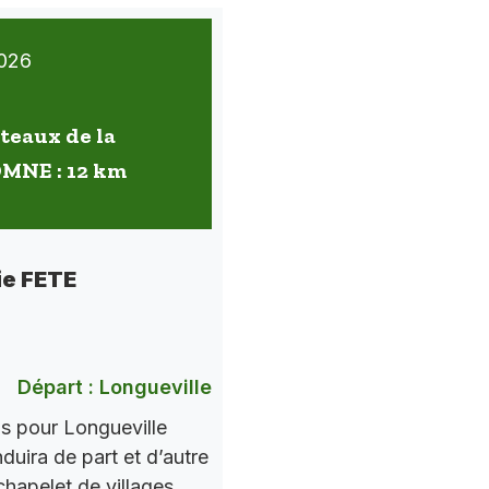
026
oteaux de la
OMNE : 12 km
ie FETE
Départ : Longueville
ns pour Longueville
nduira de part et d’autre
chapelet de villages.