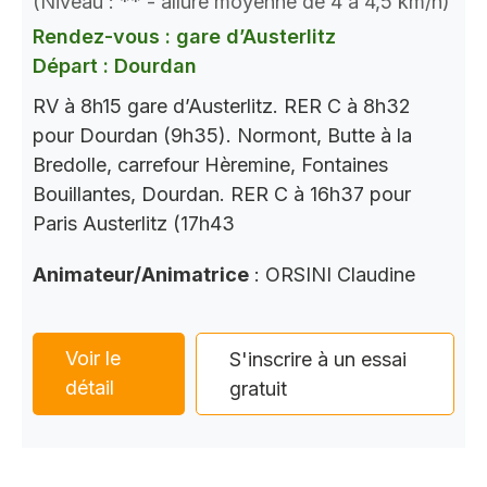
(Niveau : ** - allure moyenne de 4 à 4,5 km/h)
Rendez-vous : gare d’Austerlitz
Départ : Dourdan
RV à 8h15 gare d’Austerlitz. RER C à 8h32
pour Dourdan (9h35). Normont, Butte à la
Bredolle, carrefour Hèremine, Fontaines
Bouillantes, Dourdan. RER C à 16h37 pour
Paris Austerlitz (17h43
Animateur/Animatrice
: ORSINI Claudine
Voir le
S'inscrire à un essai
détail
gratuit