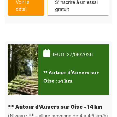
Voir le
S'inscrire à un essai
détail
gratuit
JEUDI 27/08/2026
** Autour d’Auvers sur
Oise : 14 km
** Autour d’Auvers sur Oise - 14 km
(Niveau : ** - allure moyenne de 4 à 4,5 km/h)