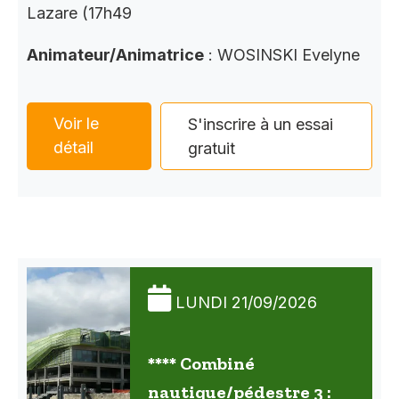
Lazare (17h49
Animateur/Animatrice
: WOSINSKI Evelyne
Voir le
S'inscrire à un essai
détail
gratuit
LUNDI 21/09/2026
**** Combiné
nautique/pédestre 3 :