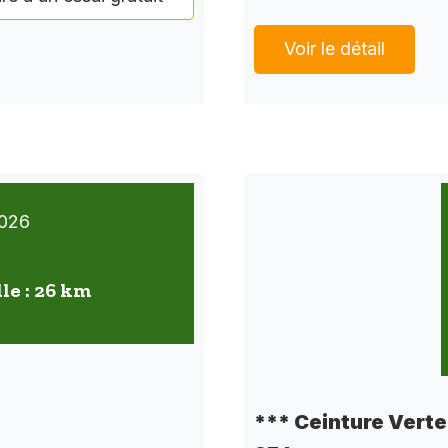
Voir le détail
026
lle : 26 km
*** Ceinture Verte 