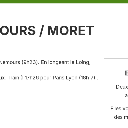
MOURS / MORET
 Nemours (9h23). En longeant le Loing,
E
. Train à 17h26 pour Paris Lyon (18h17) .
Deux 
a
Elles v
des m