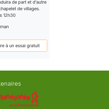
nduira de part et d’autre
chapelet de villages.
rs 12h30
rnan
ire à un essai gratuit
tenaires