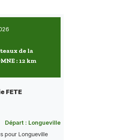
026
oteaux de la
OMNE : 12 km
ie FETE
Départ : Longueville
ns pour Longueville