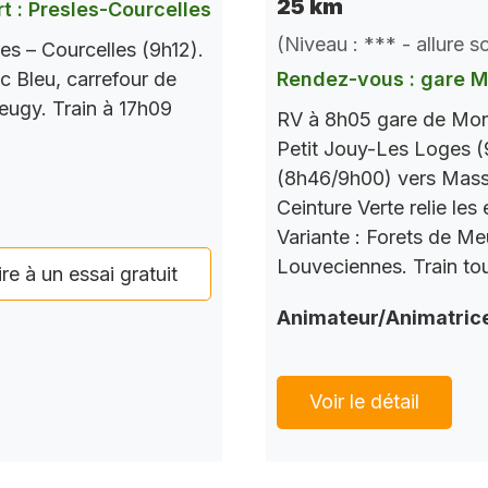
25 km
t : Presles-Courcelles
(Niveau : *** - allure 
es – Courcelles (9h12).
c Bleu, carrefour de
Rendez-vous : gare 
Seugy. Train à 17h09
RV à 8h05 gare de Mont
Petit Jouy-Les Loges (
(8h46/9h00) vers Mass
Ceinture Verte relie le
Variante : Forets de M
Louveciennes. Train tou
ire à un essai gratuit
Animateur/Animatric
Voir le détail