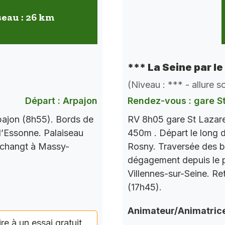
seau : 26 km
*** La Seine par le
(Niveau : *** - allure 
Départ : Arpajon
Rendez-vous : gare S
pajon (8h55). Bords de
RV 8h05 gare St Lazare
l’Essonne. Palaiseau
450m . Départ le long d
 changt à Massy-
Rosny. Traversée des b
dégagement depuis le po
Villennes-sur-Seine. Re
(17h45).
Animateur/Animatric
ire à un essai gratuit