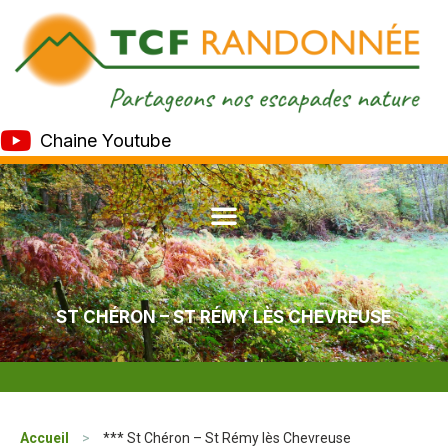
Chaine Youtube
ST CHÉRON – ST RÉMY LÈS CHEVREUSE
Accueil
>
*** St Chéron – St Rémy lès Chevreuse