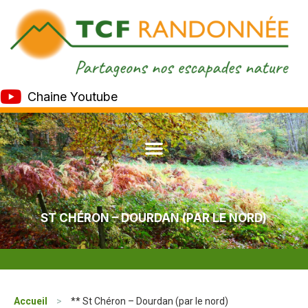
Chaine Youtube
ST CHÉRON – DOURDAN (PAR LE NORD)
Accueil
>
** St Chéron – Dourdan (par le nord)