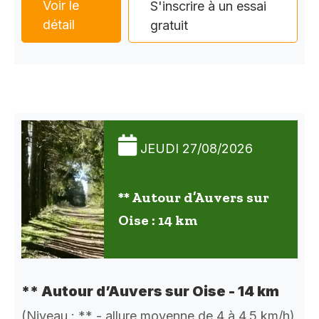
Voir le
S'inscrire à un essai
détail
gratuit
JEUDI 27/08/2026
** Autour d’Auvers sur
Oise : 14 km
** Autour d’Auvers sur Oise - 14 km
(Niveau : ** - allure moyenne de 4 à 4,5 km/h)