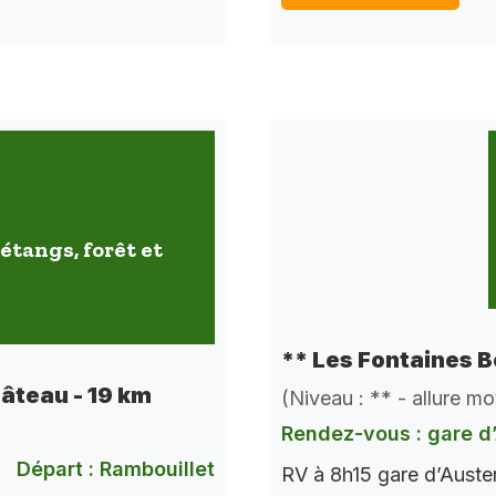
étangs, forêt et
** Les Fontaines B
hâteau - 19 km
(Niveau : ** - allure m
Rendez-vous : gare d’
Départ : Rambouillet
RV à 8h15 gare d’Auste