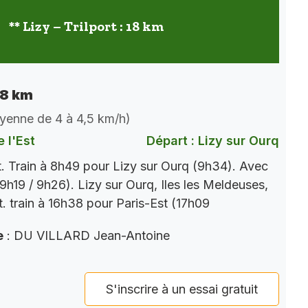
** Lizy – Trilport : 18 km
 18 km
oyenne de 4 à 4,5 km/h)
 l'Est
Départ : Lizy sur Ourq
t. Train à 8h49 pour Lizy sur Ourq (9h34). Avec
9h19 / 9h26). Lizy sur Ourq, Iles les Meldeuses,
t. train à 16h38 pour Paris-Est (17h09
e
: DU VILLARD Jean-Antoine
S'inscrire à un essai gratuit