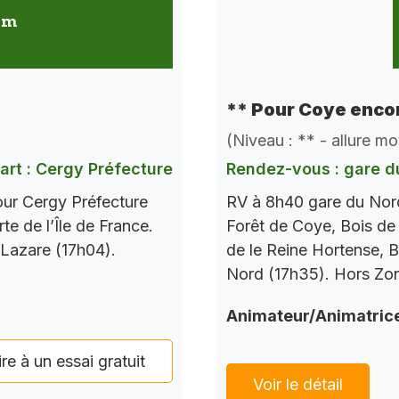
 km
** Pour Coye encor
(Niveau : ** - allure m
art : Cergy Préfecture
Rendez-vous : gare d
our Cergy Préfecture
RV à 8h40 gare du Nord
te de l’Île de France.
Forêt de Coye, Bois de
 Lazare (17h04).
de le Reine Hortense, B
Nord (17h35). Hors Zo
Animateur/Animatric
ire à un essai gratuit
Voir le détail