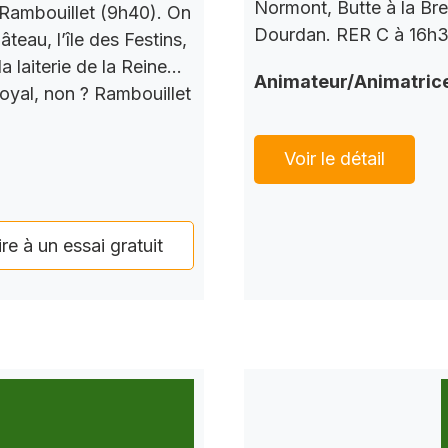
Normont, Butte à la Bre
Rambouillet (9h40). On
Dourdan. RER C à 16h37
teau, l’île des Festins,
a laiterie de la Reine…
Animateur/Animatric
Royal, non ? Rambouillet
Voir le détail
ire à un essai gratuit