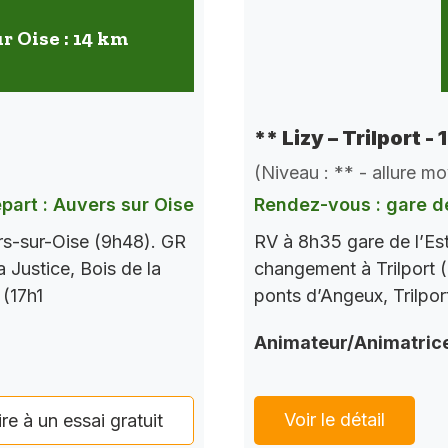
r Oise : 14 km
** Lizy – Trilport -
(Niveau : ** - allure m
part : Auvers sur Oise
Rendez-vous : gare de
rs-sur-Oise (9h48). GR
RV à 8h35 gare de l’Es
a Justice, Bois de la
changement à Trilport (
 (17h1
ponts d’Angeux, Trilpor
Animateur/Animatric
Voir le détail
ire à un essai gratuit