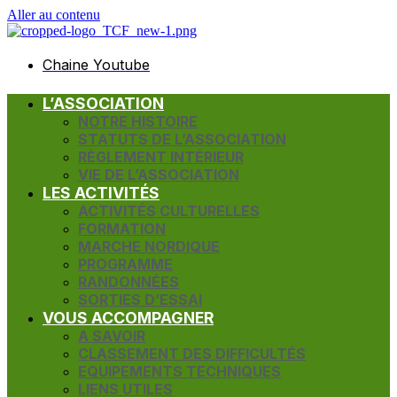
Aller au contenu
Chaine Youtube
L’ASSOCIATION
NOTRE HISTOIRE
STATUTS DE L’ASSOCIATION
RÈGLEMENT INTÉRIEUR
VIE DE L’ASSOCIATION
LES ACTIVITÉS
ACTIVITÉS CULTURELLES
FORMATION
MARCHE NORDIQUE
PROGRAMME
RANDONNÉES
SORTIES D’ESSAI
VOUS ACCOMPAGNER
A SAVOIR
CLASSEMENT DES DIFFICULTÉS
EQUIPEMENTS TECHNIQUES
LIENS UTILES