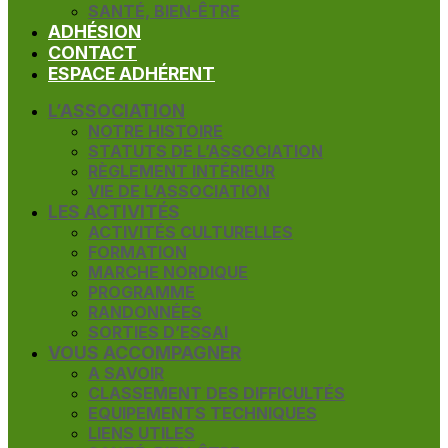
SANTÉ, BIEN-ÊTRE
ADHÉSION
CONTACT
ESPACE ADHÉRENT
L’ASSOCIATION
NOTRE HISTOIRE
STATUTS DE L’ASSOCIATION
RÈGLEMENT INTÉRIEUR
VIE DE L’ASSOCIATION
LES ACTIVITÉS
ACTIVITÉS CULTURELLES
FORMATION
MARCHE NORDIQUE
PROGRAMME
RANDONNÉES
SORTIES D’ESSAI
VOUS ACCOMPAGNER
A SAVOIR
CLASSEMENT DES DIFFICULTÉS
EQUIPEMENTS TECHNIQUES
LIENS UTILES