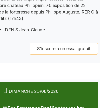
bre château Philippien. 7€ exposition de 22
 de la forteresse depuis Philippe Auguste. RER C à
litz (17h43).
e
: DENIS Jean-Claude
S'inscrire à un essai gratuit
DIMANCHE 23/08/2026
** Les Fontaines Bouillantes : 21 km