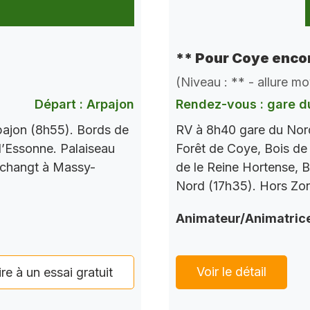
** Pour Coye encor
(Niveau : ** - allure m
Départ : Arpajon
Rendez-vous : gare d
pajon (8h55). Bords de
RV à 8h40 gare du Nord
l’Essonne. Palaiseau
Forêt de Coye, Bois de
 changt à Massy-
de le Reine Hortense, B
Nord (17h35). Hors Zo
Animateur/Animatric
Voir le détail
ire à un essai gratuit