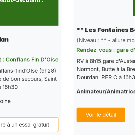
** Les Fontaines B
 km
(Niveau : ** - allure m
Rendez-vous : gare d’
 : Conflans Fin D'Oise
RV à 8h15 gare d’Auste
Normont, Butte à la Bre
flans-find’OIse (9h28).
Dourdan. RER C à 16h37
le de bon secours, Saint
s 16h30
Animateur/Animatric
oine
Voir le détail
ire à un essai gratuit