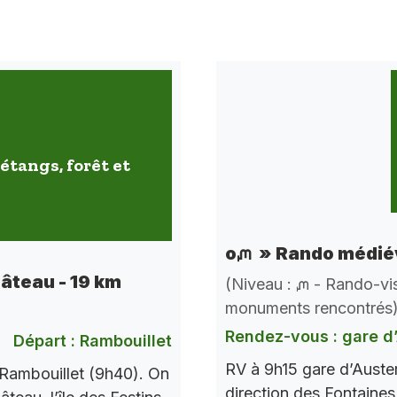
étangs, forêt et
oᘻ » Rando médiév
hâteau - 19 km
(Niveau : ᘻ - Rando-vis
monuments rencontrés
Rendez-vous : gare d’
Départ : Rambouillet
RV à 9h15 gare d’Auste
Rambouillet (9h40). On
direction des Fontaines 