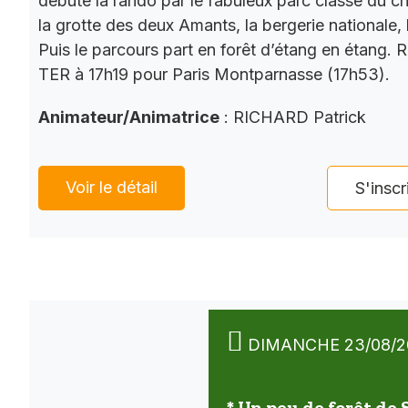
débute la rando par le fabuleux parc classé du châ
la grotte des deux Amants, la bergerie nationale, l
Puis le parcours part en forêt d’étang en étang. 
TER à 17h19 pour Paris Montparnasse (17h53).
Animateur/Animatrice
: RICHARD Patrick
Voir le détail
S'inscr
DIMANCHE 23/08/2
* Un peu de forêt de