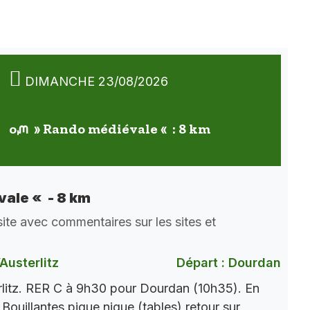
DIMANCHE 23/08/2026
oᘻ » Rando médiévale « : 8 km
ale « - 8 km
ite avec commentaires sur les sites et
)
Austerlitz
Départ : Dourdan
rlitz. RER C à 9h30 pour Dourdan (10h35). En
Bouillantes pique nique (tables) retour sur