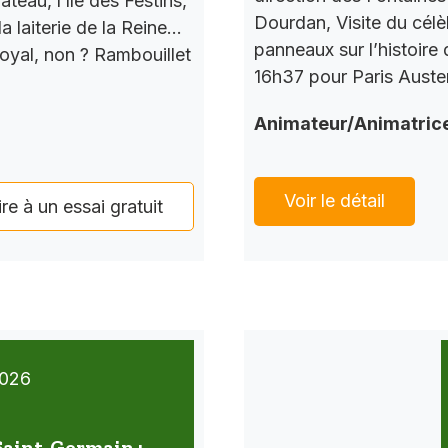
teau, l’île des Festins,
Dourdan, Visite du célè
a laiterie de la Reine…
panneaux sur l’histoire
Royal, non ? Rambouillet
16h37 pour Paris Auster
Animateur/Animatric
Voir le détail
ire à un essai gratuit
026
 Saint-Germain :